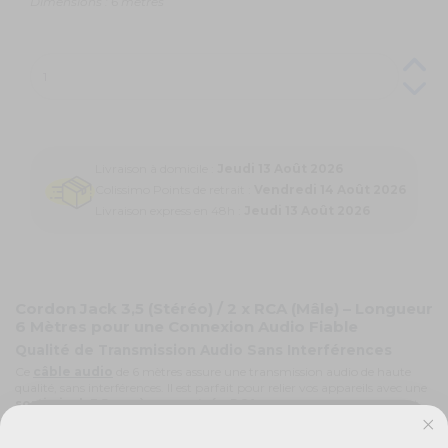
Dimensions : 6 mètres
Livraison à domicile :
Jeudi 13 Août 2026
Colissimo Points de retrait :
Vendredi 14 Août 2026
Livraison express en 48h :
Jeudi 13 Août 2026
Cordon Jack 3,5 (Stéréo) / 2 x RCA (Mâle) – Longueur
6 Mètres pour une Connexion Audio Fiable
Qualité de Transmission Audio Sans Interférences
Ce
câble audio
de 6 mètres assure une transmission audio de haute
qualité, sans interférences. Il est parfait pour relier vos appareils avec une
sortie jack 3,5 mm à une entrée RCA
, garantissant un son clair et
précis sur toute la longueur.
Grande Flexibilité pour une Installation Facile