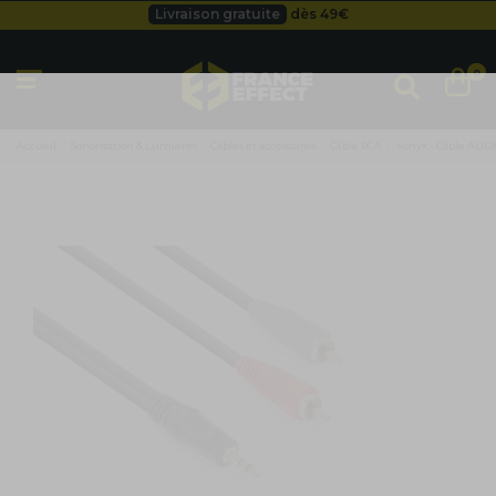
Livraison gratuite
dès 49
€
Besoin d'un devis pro ?
Cliquez ici
Livraison gratuite
dès 49
€
0
Accueil
Sonorisation & Lumières
Câbles et accessoires
Câble RCA
Vonyx - Câble AUDI