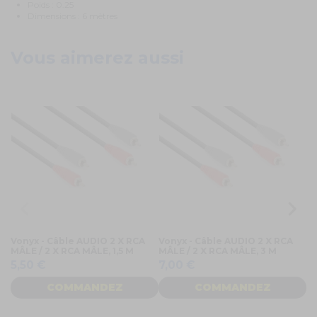
Poids : 0.25
Dimensions : 6 mètres
Vous aimerez aussi
Vonyx - Câble AUDIO 2 X RCA
Vonyx - Câble AUDIO 2 X RCA
Câ
MÂLE / 2 X RCA MÂLE, 1,5 M
MÂLE / 2 X RCA MÂLE, 3 M
MÂ
M 
5,50 €
7,00 €
COMMANDEZ
COMMANDEZ
6