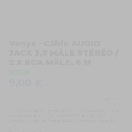
Vonyx - Câble AUDIO
JACK 3,5 MÂLE STÉRÉO /
2 X RCA MÂLE, 6 M
En stock
9,00 €
TTC
Ref.
177.777
Le câble se compose d'un connecteur 3.5 mm jack (stereo) (M), et
d'un connecteur RCA (M). Le cordon est flexible, pour une
transmission sans interférences. Le diamètre extérieur est de 2 par 4
mm.