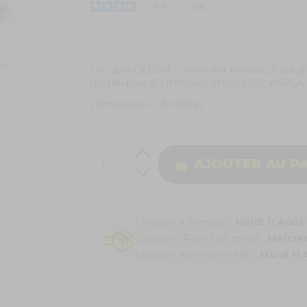
4
/
5
-
1
avis
Le câble CX324-1 - Vonyx est flexible, d'une 
métalliques, 6.3 mm jack (mono) (M), et RCA 
Dimensions : 1.5 mètres
AJOUTER AU P
Livraison à domicile :
Mardi 11 Août
Colissimo Points de retrait :
Mercred
Livraison express en 48h :
Mardi 11