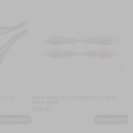
V
R
9
2 X XLR
Câble AUDIO 2 X RCA MÂLE / 2 X RCA
MÂLE, 2,5 M
3,90 €
COMMANDEZ
COMMANDEZ