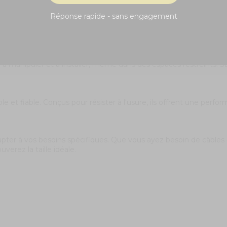
– Transmission Fiable et Flexible
Réponse rapide - sans engagement
ion de signal claire et sans interférences. Parfait pour les
conn
le à manipuler et à installer, même dans des espaces restreints.
e et fiable. Conçus pour résister à l'usure, ils offrent une per
dapter à vos besoins spécifiques. Que vous ayez besoin de câble
verez la taille idéale.