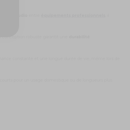
exions
audio
entre
équipements professionnels
, il
 Sa conception robuste garantit une
durabilité
formance constante et une longue durée de vie, même lors de
s courts pour un usage domestique ou de longueurs plus