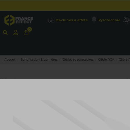
Machines à effets
Pyrotechnie
0
Accueil
Sonorisation & Lumières
Câbles et accessoires
Câble RCA
Câble 