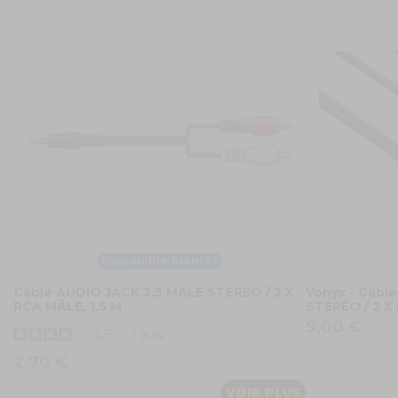
Disponible bientôt
Câble AUDIO JACK 3,5 MÂLE STÉRÉO / 2 X
Vonyx - Câbl
RCA MÂLE, 1,5 M
STÉRÉO / 2 X
9,00 €
4
/
5
-
1
avis
2,70 €
VOIR PLUS