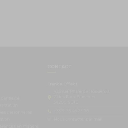
S
CONTACT
France Effect
433 rue Phare de Roquerols
ZI les Eaux Blanches
identialité
34200 SETE
ractation
+33 9 78 45 23 78
ées personnelles
Nous contacter par mail
ation
férences en matière