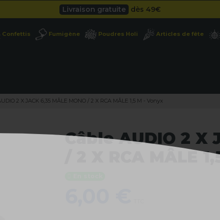
Besoin d'un devis pro ?
Cliquez ici
Livraison gratuite
dès 49
€
Confettis
Fumigène
Poudres Holi
Articles de fête
AUDIO 2 X JACK 6,35 MÂLE MONO / 2 X RCA MÂLE 1,5 M - Vonyx
Câble AUDIO 2 X
/ 2 X RCA MÂLE 1,
En stock
6,00 €
TTC