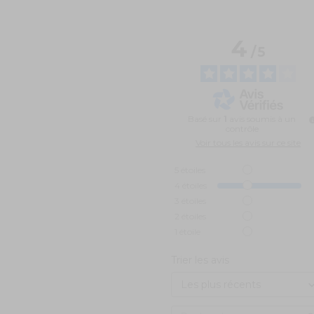
4
/
5
Basé sur
1
avis soumis à un
contrôle
Voir tous les avis sur ce site
5
étoiles
4
étoiles
3
étoiles
2
étoiles
1
étoile
Trier les avis