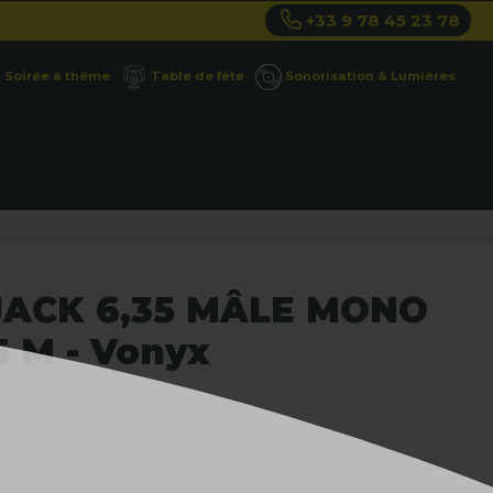
+33 9 78 45 23 78
Soirée à thème
Table de fête
Sonorisation & Lumières
 JACK 6,35 MÂLE MONO
5 M - Vonyx