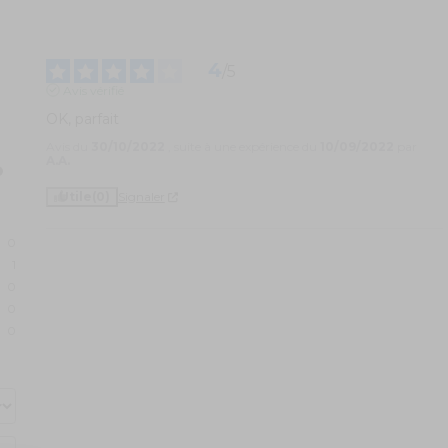
4
/
5
Avis vérifié
OK, parfait
Avis du
30/10/2022
, suite à une expérience du
10/09/2022
par
A.A.
Utile
(0)
Signaler
0
1
0
0
0