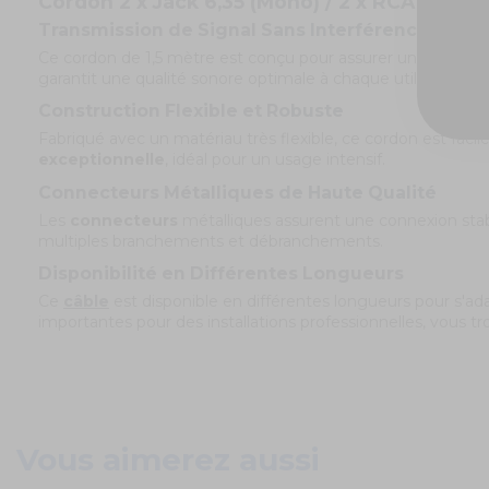
Cordon 2 x Jack 6,35 (Mono) / 2 x RCA (Mâle) 
Transmission de Signal Sans Interférences
Ce cordon de 1,5 mètre est conçu pour assurer une transmiss
garantit une qualité sonore optimale à chaque utilisation.
Construction Flexible et Robuste
Fabriqué avec un matériau très flexible, ce cordon est faci
exceptionnelle
, idéal pour un usage intensif.
Connecteurs Métalliques de Haute Qualité
Les
connecteurs
métalliques assurent une connexion stabl
multiples branchements et débranchements.
Disponibilité en Différentes Longueurs
Ce
câble
est disponible en différentes longueurs pour s'a
importantes pour des installations professionnelles, vous trou
Vous aimerez aussi