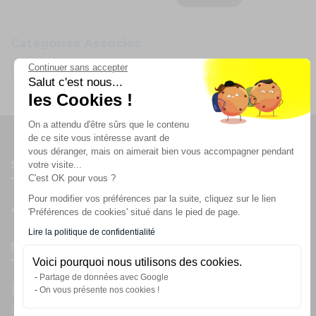
Catégories Associés
Continuer sans accepter
Câbles et accessoires
Prise Jack
Salut c'est nous...
les Cookies !
On a attendu d'être sûrs que le contenu
de ce site vous intéresse avant de
vous déranger, mais on aimerait bien vous accompagner pendant
Suivez-nous
votre visite...
C'est OK pour vous ?
Pour modifier vos préférences par la suite, cliquez sur le lien
'Préférences de cookies' situé dans le pied de page.
Lire la politique de confidentialité
Newsletter
Voici pourquoi nous utilisons des cookies.
Partage de données avec Google
Enregistrez vous à la newsletter
On vous présente nos cookies !
Restez à l'actualité sur nos produits et les offres du moment