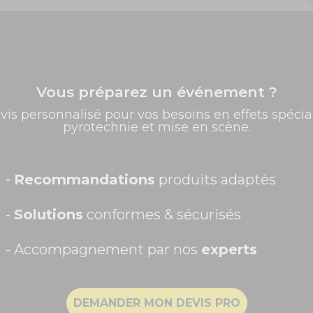
Vous préparez un événement ?
✨ -5% de bienvenue
vis personnalisé pour vos besoins en effets spécia
pyrotechnie et mise en scène.
Promos exclusives, nouveautés, idées créatives... Inscrivez-
vous à la newsletter et faites briller vos évènements au
meilleur prix !
Prénom
-
Recommandations
produits adaptés
-
Solutions
conformes & sécurisés
- Accompagnement par nos
experts
Recevoir ma remise -5%
DEMANDER MON DEVIS PRO
NON, MERCI