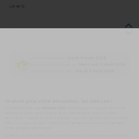
Lot de 12.
Livraison à domicile :
Mardi 11 Août 2026
Colissimo Points de retrait :
Mercredi 12 Août 2026
Livraison express en 48h :
Mardi 11 Août 2026
Un atout pour votre décoration : les mini Led !
De petites tailles, ces
lampes LED
vont pouvoir se disposer dans vos
ballons ou dans vos lampions, pour mettre de la couleur à votre
décoration ! Rapide et facile à installer, ces mini-lampes sont munis de
piles, vous pourrez donc directement les faire fonctionner et les faire
briller pendant des heures !
Grâce à un interrupteur sur chaque lampe, vous allez pouvoir décider