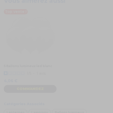
Vous aimerez aussi
Top vente !
5 Ballons lumineux led blanc
1
/
5
-
1
avis
4,06 €
COMMANDEZ
Catégories Associés
Lanternes
Lampions
Ballons lumineux