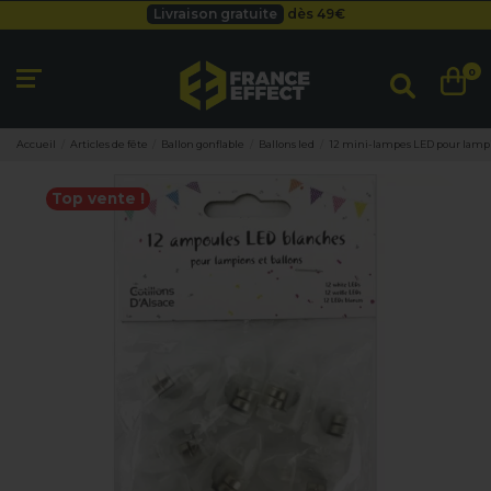
Livraison gratuite
dès 49
€
Besoin d'un devis pro ?
Cliquez ici
Livraison gratuite
dès 49
€
0
Accueil
Articles de fête
Ballon gonflable
Ballons led
12 mini-lampes LED pour lampi
Top vente !