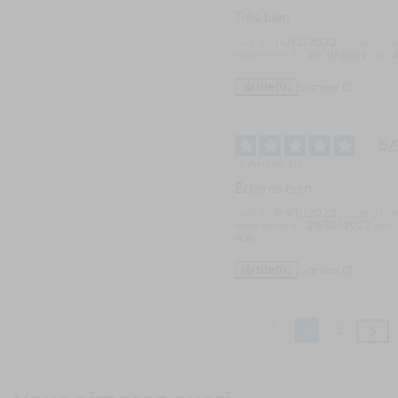
Très bien
Avis du
14/12/2022
, suite à un
expérience du
29/11/2022
par
A
Utile
(0)
Signaler
5
/
Avis vérifié
Éclairés bien
Avis du
09/11/2022
, suite à un
expérience du
29/10/2022
par
A.A.
Utile
(0)
Signaler
1
2