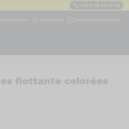
+33 9 78 45 23 78
Soirée à thème
Table de fête
Sonorisation & Lumières
es flottante colorées