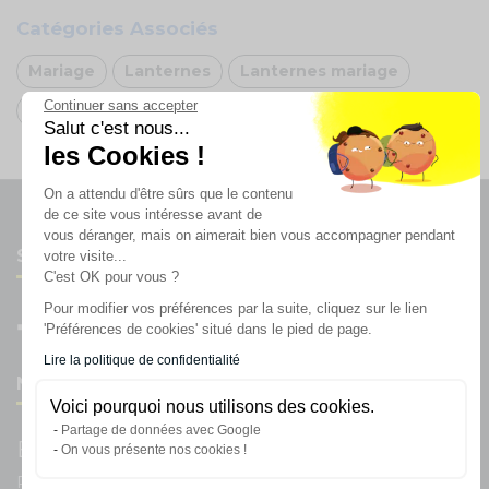
Catégories Associés
Mariage
Lanternes
Lanternes mariage
Continuer sans accepter
Oh FX
Salut c'est nous...
les Cookies !
On a attendu d'être sûrs que le contenu
de ce site vous intéresse avant de
vous déranger, mais on aimerait bien vous accompagner pendant
Suivez-nous
votre visite...
C'est OK pour vous ?
Pour modifier vos préférences par la suite, cliquez sur le lien
'Préférences de cookies' situé dans le pied de page.
Lire la politique de confidentialité
Newsletter
Voici pourquoi nous utilisons des cookies.
Partage de données avec Google
Enregistrez vous à la newsletter
On vous présente nos cookies !
Restez à l'actualité sur nos produits et les offres du moment