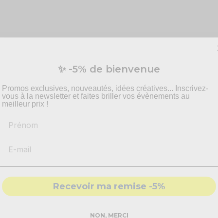
5
/
5
✨ -5% de bienvenue
Promos exclusives, nouveautés, idées créatives... Inscrivez-
vous à la newsletter et faites briller vos évènements au
Basé sur
1
avis soumis à un
meilleur prix !
contrôle
Voir tous les avis sur ce site
Prénom
5
étoiles
4
étoiles
3
étoiles
2
étoiles
1
étoile
Recevoir ma remise -5%
Trier les avis
NON, MERCI