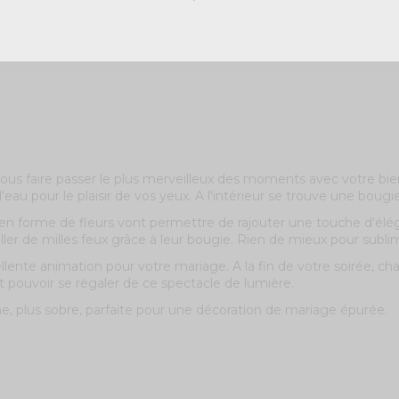
us faire passer le plus merveilleux des moments avec votre bien 
au pour le plaisir de vos yeux. A l'intérieur se trouve une bougie 
n forme de fleurs vont permettre de rajouter une touche d'élé
 à briller de milles feux grâce à leur bougie. Rien de mieux pour 
te animation pour votre mariage. A la fin de votre soirée, chaque
t pouvoir se régaler de ce spectacle de lumière.
e, plus sobre, parfaite pour une décoration de mariage épurée.