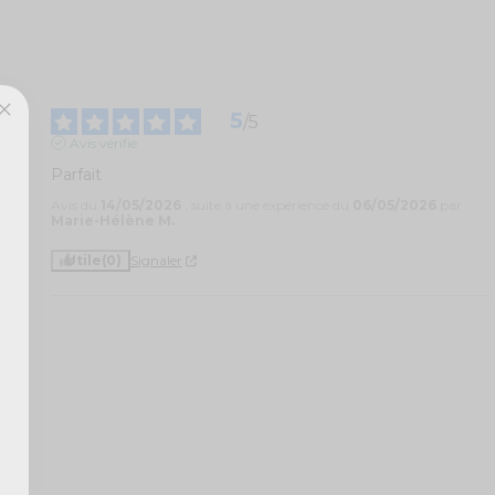
5
/
5
Avis vérifié
Parfait
Avis du
14/05/2026
, suite à une expérience du
06/05/2026
par
Marie-Hélène M.
Utile
(0)
Signaler
1
0
0
0
0