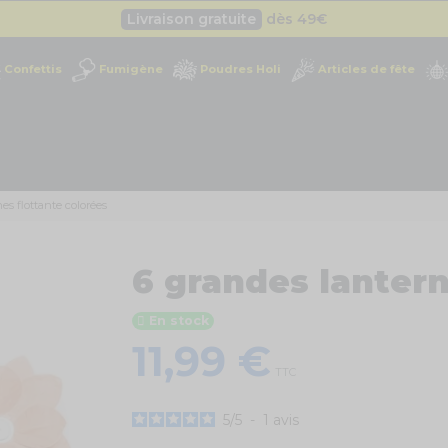
Livraison gratuite
dès 49
€
Besoin d'un devis pro ?
Cliquez ici
Confettis
Fumigène
Poudres Holi
Articles de fête
Livraison gratuite
dès 49
€
es flottante colorées
6 grandes lantern
En stock
11,99 €
TTC
5
/
5
-
1
avis