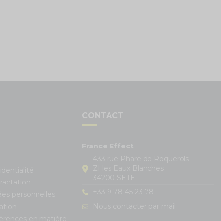
S
CONTACT
France Effect
433 rue Phare de Roquerols
ZI les Eaux Blanches
identialité
34200 SETE
ractation
+33 9 78 45 23 78
ées personnelles
Nous contacter par mail
ation
férences en matière