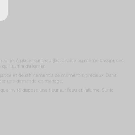
aimé. A placer sur l'eau (lac, piscine ou même bassin), ces
qu'il suffira d'allumer.
gance et de raffinement à ce moment si précieux. Dans
sublimer une demande en mariage.
 invité dispose une fleur sur l'eau et l'allume. Sur le