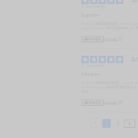
/
Avis vérifié
Superbe
Avis du
06/01/2025
, suite à un
expérience du
14/12/2024
par
F
Utile
(0)
Signaler
5
/
Avis vérifié
très bien
Avis du
09/04/2022
, suite à u
expérience du
26/03/2022
par
A.A.
Utile
(0)
Signaler
1
2