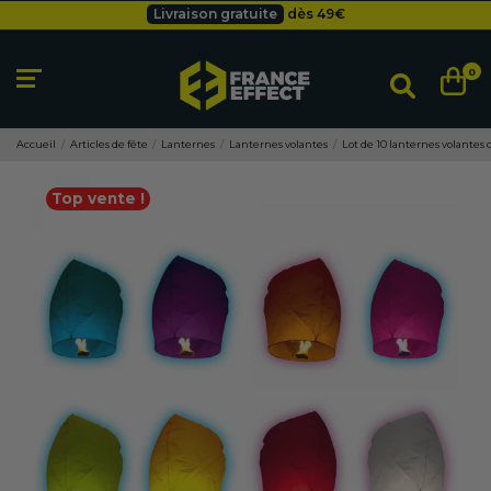
Livraison gratuite
dès 49
€
Besoin d'un devis pro ?
Cliquez ici
Livraison gratuite
dès 49
€
0
Accueil
Articles de fête
Lanternes
Lanternes volantes
Lot de 10 lanternes volantes 
Top vente !