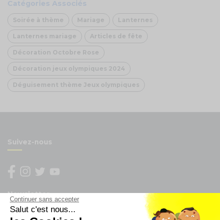
Catégories Associés
Soirée à thème
Mariage
Lanternes
Lanternes mariage
Articles de fête
Décoration Octobre Rose
Décoration jeux olympiques 2024
Déguisement thème Jeux olympiques
Suivez-nous
Newsletter
Continuer sans accepter
Salut c'est nous...