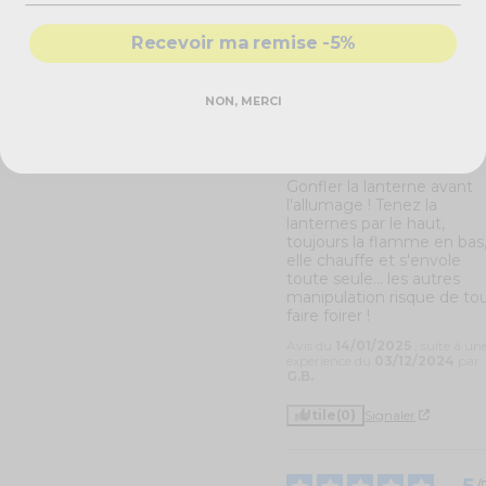
expérience du
22/12/2025
par
Claudine M.
Recevoir ma remise -5%
Utile
(0)
Signaler
NON, MERCI
5
/
Avis vérifié
Gonfler la lanterne avant 
l'allumage ! Tenez la 
lanternes par le haut, 
toujours la flamme en bas,
elle chauffe et s'envole 
toute seule... les autres 
manipulation risque de tou
faire foirer !
Avis du
14/01/2025
, suite à un
expérience du
03/12/2024
par
G.B.
Utile
(0)
Signaler
5