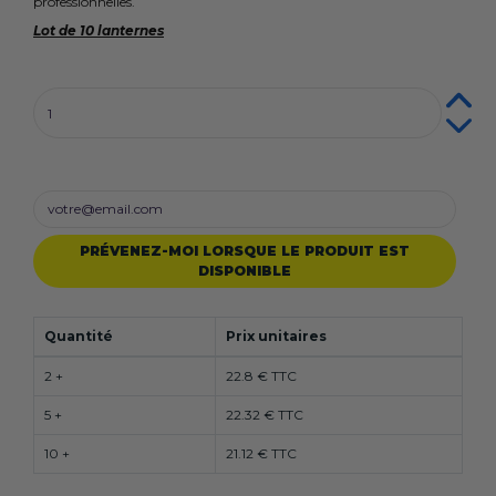
professionnelles.
Lot de 10 lanternes
PRÉVENEZ-MOI LORSQUE LE PRODUIT EST
DISPONIBLE
Quantité
Prix unitaires
2 +
22.8 € TTC
5 +
22.32 € TTC
10 +
21.12 € TTC