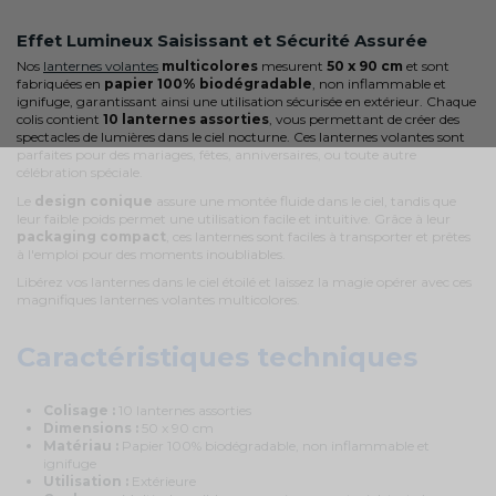
Effet Lumineux Saisissant et Sécurité Assurée
Nos
lanternes volantes
multicolores
mesurent
50 x 90 cm
et sont
fabriquées en
papier 100% biodégradable
, non inflammable et
ignifuge, garantissant ainsi une utilisation sécurisée en extérieur. Chaque
colis contient
10 lanternes assorties
, vous permettant de créer des
spectacles de lumières dans le ciel nocturne. Ces lanternes volantes sont
parfaites pour des mariages, fêtes, anniversaires, ou toute autre
célébration spéciale.
Le
design conique
assure une montée fluide dans le ciel, tandis que
leur faible poids permet une utilisation facile et intuitive. Grâce à leur
packaging compact
, ces lanternes sont faciles à transporter et prêtes
à l'emploi pour des moments inoubliables.
Libérez vos lanternes dans le ciel étoilé et laissez la magie opérer avec ces
magnifiques lanternes volantes multicolores.
Caractéristiques techniques
Colisage :
10 lanternes assorties
Dimensions :
50 x 90 cm
Matériau :
Papier 100% biodégradable, non inflammable et
ignifuge
Utilisation :
Extérieure