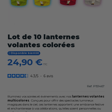
Lot de 10 lanternes
volantes colorées
Disponible bientôt
24,90 €
TTC
4.3
/
5
-
6
avis
Ref.
P151467
Illuminez vos soirées et événements avec nos
lanternes volantes
multicolores
. Conçues pour offrir des spectacles lumineux
magiques dans le ciel, ces lanternes apportent une ambiance festive
et enchanteresse à vos célébrations, qu'elles soient personnelles ou