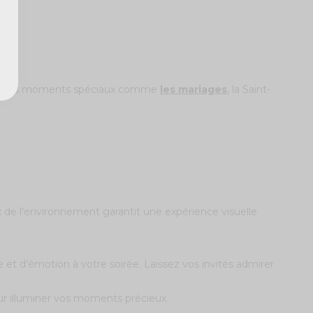
brer les moments spéciaux comme
les mariages
, la Saint-
x de l'environnement garantit une expérience visuelle
et d'émotion à votre soirée. Laissez vos invités admirer
r illuminer vos moments précieux.