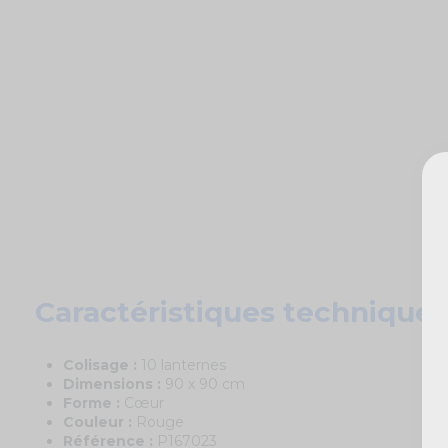
Caractéristiques techniques
Colisage :
10 lanternes
Dimensions :
90 x 90 cm
Forme :
Cœur
Couleur :
Rouge
Référence :
P167023