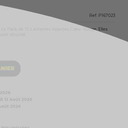
Ref.
P167023
ce Pack de 10 Lanternes Volantes Cœur Rouge. Elles
toute sécurité.
ANIER
 2026
i 12 Août 2026
 Août 2026
Prix unitaires