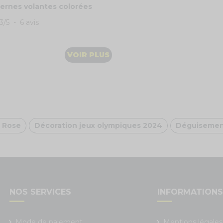
ternes volantes colorées
.3
/
5
-
6
avis
VOIR PLUS
 Rose
Décoration jeux olympiques 2024
Déguisemen
NOS SERVICES
INFORMATION
Mode de paiement
Mentions légales