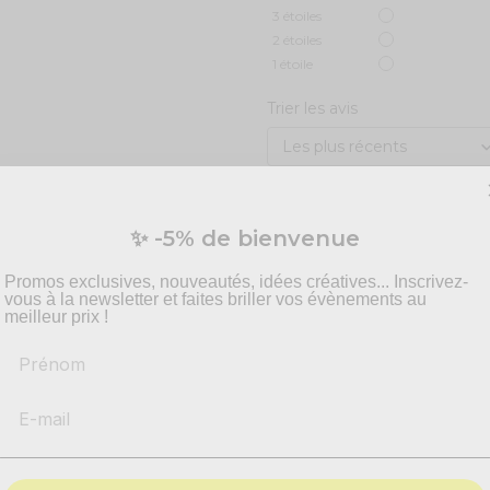
3
étoiles
2
étoiles
1
étoile
Trier les avis
✨ -5% de bienvenue
Promos exclusives, nouveautés, idées créatives... Inscrivez-
vous à la newsletter et faites briller vos évènements au
meilleur prix !
Prénom