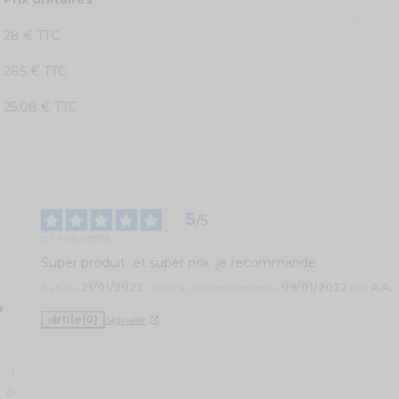
28 € TTC
26.5 € TTC
25.08 € TTC
5
/
5
Avis vérifié
Super produit  et super prix  je recommande
Avis du
21/01/2022
, suite à une expérience du
09/01/2022
par
A.A.
Utile
(0)
Signaler
1
0