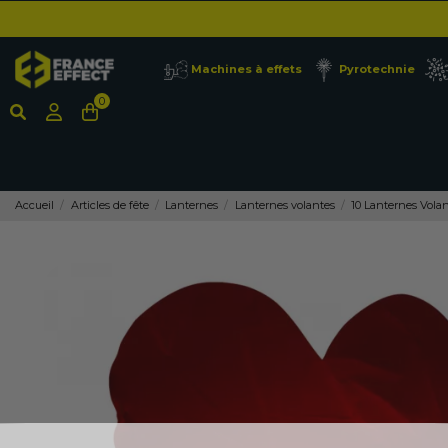
Machines à effets
Pyrotechnie
0
Accueil
Articles de fête
Lanternes
Lanternes volantes
10 Lanternes Vola