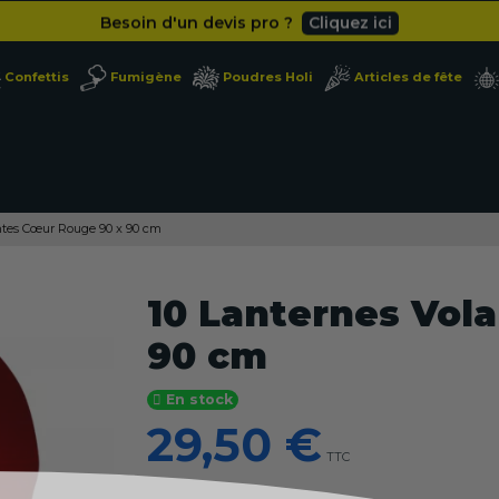
Besoin d'un devis pro ?
Cliquez ici
Livraison gratuite
dès 49
€
Confettis
Fumigène
Poudres Holi
Articles de fête
Besoin d'un devis pro ?
Cliquez ici
Livraison gratuite
dès 49
€
ntes Cœur Rouge 90 x 90 cm
10 Lanternes Vol
90 cm
En stock
29,50 €
TTC