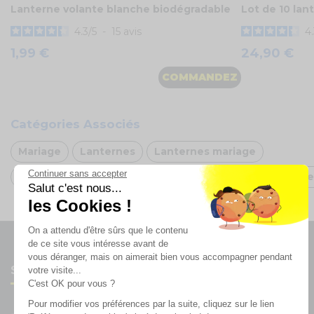
Lanterne volante blanche biodégradable
Lot de 10 lan
4.3
/
5
-
15
avis
4
1,99 €
24,90 €
COMMANDEZ
Catégories Associés
Mariage
Lanternes
Lanternes mariage
Continuer sans accepter
Décoration Saint-Valentin 2025
Décoration Octobre
Salut c'est nous...
les Cookies !
On a attendu d'être sûrs que le contenu
de ce site vous intéresse avant de
vous déranger, mais on aimerait bien vous accompagner pendant
Suivez-nous
votre visite...
C'est OK pour vous ?
Pour modifier vos préférences par la suite, cliquez sur le lien