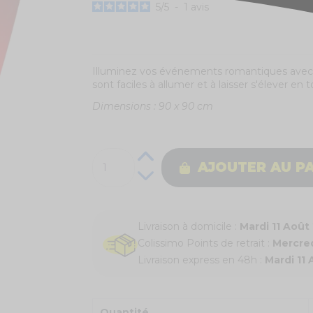
5
/
5
-
1
avis
Illuminez vos événements romantiques avec 
sont faciles à allumer et à laisser s'élever en 
Dimensions : 90 x 90 cm
AJOUTER AU P
Livraison à domicile :
Mardi 11 Août
Colissimo Points de retrait :
Mercred
Livraison express en 48h :
Mardi 11
Quantité