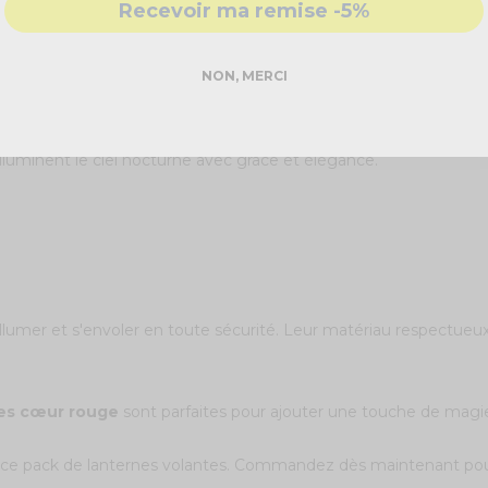
Recevoir ma remise -5%
NON, MERCI
de 10 Lanternes Volantes Cœur Rouge
. Parfaites pour célé
illuminent le ciel nocturne avec grâce et élégance.
allumer et s'envoler en toute sécurité. Leur matériau respectueu
es cœur rouge
sont parfaites pour ajouter une touche de magie 
 ce pack de lanternes volantes. Commandez dès maintenant pou