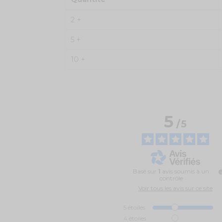
2 +
5 +
10 +
5
/
5
Basé sur
1
avis soumis à un
contrôle
Voir tous les avis sur ce site
5
étoiles
4
étoiles