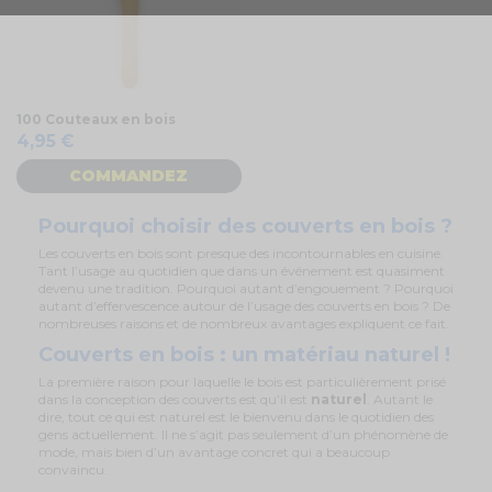
100 Couteaux en bois
4,95 €
COMMANDEZ
Pourquoi choisir des couverts en bois ?
Les couverts en bois sont presque des incontournables en cuisine.
Tant l’usage au quotidien que dans un événement est quasiment
devenu une tradition. Pourquoi autant d’engouement ? Pourquoi
autant d’effervescence autour de l’usage des couverts en bois ? De
nombreuses raisons et de nombreux avantages expliquent ce fait.
Couverts en bois : un matériau naturel !
La première raison pour laquelle le bois est particulièrement prisé
dans la conception des couverts est qu’il est
naturel
. Autant le
dire, tout ce qui est naturel est le bienvenu dans le quotidien des
gens actuellement. Il ne s’agit pas seulement d’un phénomène de
mode, mais bien d’un avantage concret qui a beaucoup
convaincu.