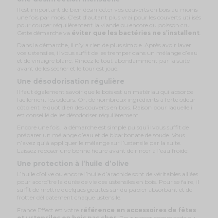
Il est important de bien désinfecter vos couverts en bois au moins
une fois par mois. C’est d’autant plus vrai pour les couverts utilisés
pour couper régulièrement la viande ou encore du poisson cru.
Cette démarche va
éviter que les bactéries ne s’installent
.
Dans la démarche, il n’y a rien de plus simple. Après avoir laver
vos ustensiles, il vous suffit de les tremper dans un mélange d’eau
et de vinaigre blanc. Rincez le tout abondamment par la suite
avant de les sécher et le tour est joué.
Une désodorisation régulière
Il faut également savoir que le bois est un matériau qui absorbe
facilement les odeurs. Or, de nombreux ingrédients à forte odeur
côtoient le quotidien des couverts en bois. Raison pour laquelle il
est conseillé de les désodoriser régulièrement.
Encore une fois, la démarche est simple puisqu’il vous suffit de
préparer un mélange d’eau et de bicarbonate de soude. Vous
n’avez qu’à appliquer le mélange sur l’ustensile par la suite.
Laissez reposer une bonne heure avant de rincer à l’eau froide.
Une protection à l’huile d’olive
L’huile d’olive ou encore l’huile d’arachide sont de véritables alliées
pour accroître la durée de vie des ustensiles en bois. Pour se faire, il
suffit de mettre quelques gouttes sur du papier absorbant et de
frotter délicatement chaque ustensile.
France Effect est votre
référence en accessoires de fêtes
et ustensiles en bois pas cher
. Pour passer commande ou