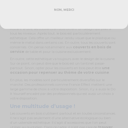
fourchette, cuillère, couteau et toute la vaisselle en bois. Notons
que ce matériau est particulièrement robuste. Il suffit d’une bonne
NON, MERCI
dose d’entretien pour
garantir la longévité de l’ustensile/
.
Des ustensiles designs !
Autant le dire, les couverts en bois offrent un design qui plaît à
tous les niveaux. Après tout, le bois est particulièrement
esthétique. Cela offre un meilleur rendu visuel que le plastique ou
même le métal dans certains cas. En outre, tous les couverts sont
concernés. On pense notamment aux
couverts en bois de
service
de table et pour la cuisine exclusivement.
En outre, cette esthétique va toujours avec le design de la cuisine.
Sur ce point, on peut dire que le bois est un tantinet passe-
partout. Sinon, opter pour les couverts en bois peut être
une
occasion pour repenser au thème de votre cuisine
.
En plus, les modèles sont particulièrement diversifiés sur le
marché. Des professionnels comme France Effect mettent une
large gamme de choix à votre disposition. Sinon, il y a aussi le Do
It Yourself encadré par des professionnels qui est aussi un choix à
votre disposition.
Une multitude d’usage !
Les couverts en bois s’utilisent partout et en toutes circonstances.
Il ne s’agit pas seulement d’une alternative écologique ou bien
d’un ustensile esthétique. Il s’agit d’accessoires que l’on peut
utiliser au quotidien. Dans ce cadre, il n’est pas rare de
trouver