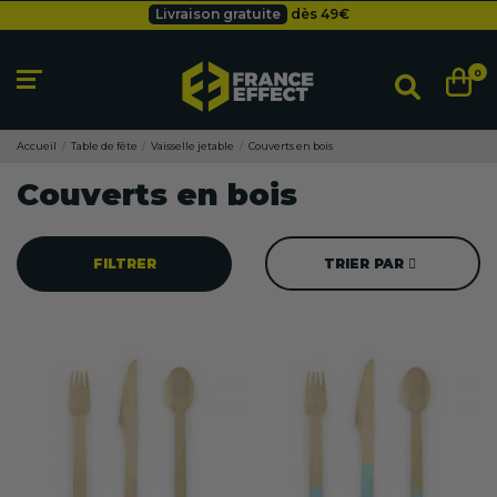
Livraison gratuite
dès 49
€
Besoin d'un devis pro ?
Cliquez ici
Livraison gratuite
dès 49
€
0
Accueil
Table de fête
Vaisselle jetable
Couverts en bois
Couverts en bois
FILTRER
TRIER PAR