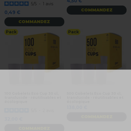
4,50 €
5
/
5
-
1
avis
COMMANDEZ
0,49 €
COMMANDEZ
Pack
Pack
100 Gobelets Eco Cup 30 cl,
500 Gobelets Eco Cup 30 cl,
translucide - réutilisables et
translucide - réutilisables et
écologique
écologique
138,00 €
5
/
5
-
2
avis
COMMANDEZ
32,00 €
COMMANDEZ