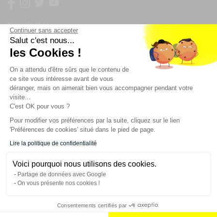
Newsletter
Continuer sans accepter
Salut c'est nous...
Enregistrez vous à la newsletter
les Cookies !
Restez à l'actualité sur nos produits et les offres du
On a attendu d'être sûrs que le contenu de
moment
ce site vous intéresse avant de vous
déranger, mais on aimerait bien vous accompagner pendant votre
visite...
C'est OK pour vous ?
NOS SERVICES
Pour modifier vos préférences par la suite, cliquez sur le lien
'Préférences de cookies' situé dans le pied de page.
INFORMATIONS
Lire la politique de confidentialité
Voici pourquoi nous utilisons des cookies.
CONTACT
Partage de données avec Google
On vous présente nos cookies !
Consentements certifiés par