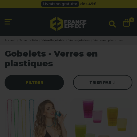
Livraison gratuite
dès 49
€
Besoin d'un devis pro ?
Cliquez ici
Livraison gratuite
dès 49
€
0
Accueil
Table de fête
Vaisselle jetable
Verres jetables
Verres en plastiques
Gobelets - Verres en
plastiques
FILTRER
TRIER PAR