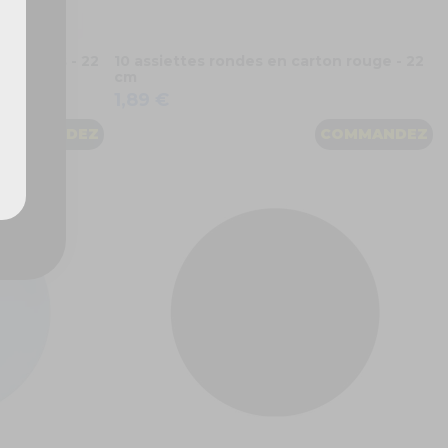
n jaunes - 22
10 assiettes rondes en carton rouge - 22
cm
1,89 €
COMMANDEZ
COMMANDEZ