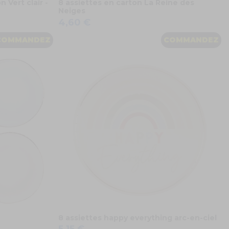
 Vert clair -
8 assiettes en carton La Reine des
Neiges
4,60 €
COMMANDEZ
COMMANDEZ
8 assiettes happy everything arc-en-ciel