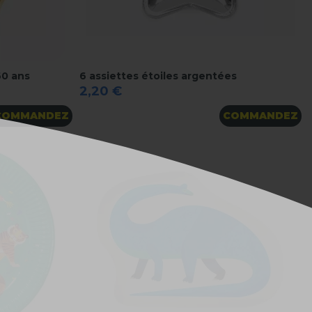
60 ans
6 assiettes étoiles argentées
2,20 €
COMMANDEZ
COMMANDEZ