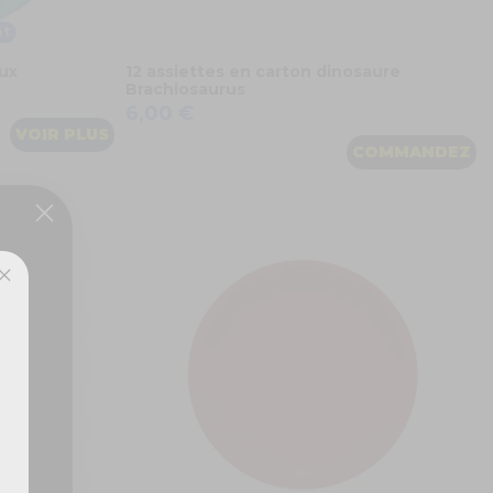
ôt
aux
12 assiettes en carton dinosaure
Brachiosaurus
6,00 €
VOIR PLUS
COMMANDEZ
ux,