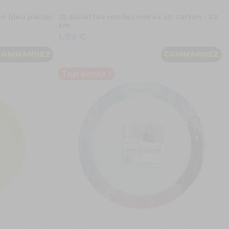
on bleu pastel
10 assiettes rondes noires en carton - 22
cm
1,89 €
COMMANDEZ
COMMANDEZ
Top vente !