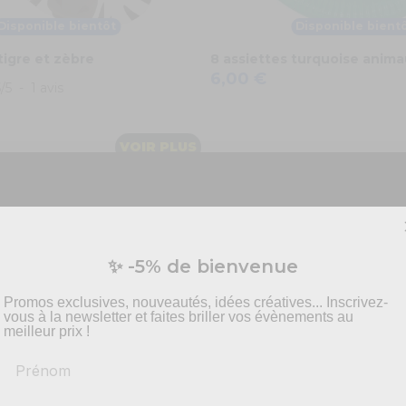
Disponible bientôt
Disponible bient
tigre et zèbre
8 assiettes turquoise anim
6,00 €
5
/
5
-
1
avis
VOIR PLUS
Vous préparez un événement ?
✨ -5% de bienvenue
vis personnalisé pour vos besoins en effets spécia
pyrotechnie et mise en scène.
Promos exclusives, nouveautés, idées créatives... Inscrivez-
vous à la newsletter et faites briller vos évènements au
meilleur prix !
Prénom
-
Recommandations
produits adaptés