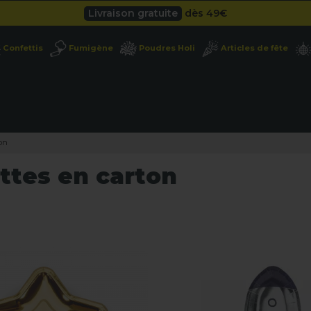
Besoin d'un devis pro ?
Cliquez ici
Livraison gratuite
dès 49
€
Confettis
Fumigène
Poudres Holi
Articles de fête
Besoin d'un devis pro ?
Cliquez ici
Livraison gratuite
dès 49
€
ton
ttes en carton