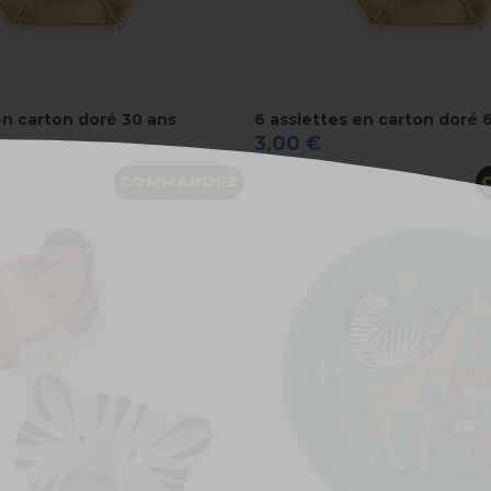
en carton doré 30 ans
6 assiettes en carton doré 
3,00 €
COMMANDEZ