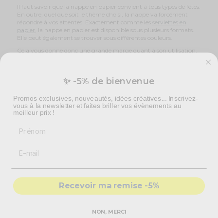
Il faut savoir que la nappe en papier convient à tous types de fêtes.
En outre, quel que soit le thème choisi, la nappe va forcément
répondre à vos attentes. Exactement comme les
serviettes en
papier
, la nappe en papier est disponible sous plusieurs formats.
Elle peut également se trouver sous différentes couleurs.
Cela vous donne donc une grande marge quant à son utilisation.
En effet, il vous suffit de choisir le modèle et surtout
la couleur
selon le thème que vous avez choisi
. Anniversaire ou soirée
? Vous allez forcément trouver une nappe qui va pouvoir
✨ -5% de bienvenue
répondre à vos besoins.
Notons également que la nappe en papier est hautement
Promos exclusives, nouveautés, idées créatives... Inscrivez-
personnalisable. Cela veut dire que vous pouvez personnaliser la
vous à la newsletter et faites briller vos évènements au
nappe à souhait selon vos envies. Ce qui est une formidable
meilleur prix !
nouvelle pour ceux qui sont pointilleux sur les détails. Accorder la
nappe au thème n’aura jamais été aussi simple.
Prénom
Une nappe biodégradable
Il faut savoir que le papier est une
matière biodégradable
. Ce
qui veut dire qu’après usage, la nappe va se dégrader
naturellement. Ce qui est un très bon point au niveau écologique.
Comme on le sait, le plastique n’est pas du tout un accessoire
soucieux de la nature. Avec la nappe en papier, ce problème ne se
Recevoir ma remise -5%
pose pas.
En outre, il est tout à fait possible de
recycler la nappe en
papier
si vous ne l’utilisez plus. Choisir cette alternative peut
NON, MERCI
donc être un coup de pouce pour l’environnement, mais surtout