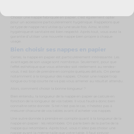
pour bien appréhender les déchets.
Une nappe hygiénique
Choisir une nappe fabriquée en papier, c’est également opter
pour un accessoire particulièrement hygiénique. Rappelons que
ce type de nappe ne s’utilise qu’une seule fois. Ainsi, le côté
hygiénique et sanitaire est bien respecté. Après tout, vous avez la
garantie d’utiliser une nouvelle nappe bien propre à chaque
usage.
Bien choisir ses nappes en papier
Certes, la nappe en papier est particulièrement intéressante. Les
avantages de son usage sont nombreux. Seulement, pour que
l’effet esthétique que vous attendez soit réellement au rendez-
vous, il est bon de prendre en compte quelques détails. On pense
notamment à la longueur des nappes. Choisir une nappe trop
longue ou trop courte ne va pas vous amener au résultat attendu.
Alors, comment choisir la bonne longueur ?
Bien entendu, la longueur de la nappe en papier se calcule en
fonction de la longueur de vos tables. Il vous faudra donc bien
connaître cette donnée. Si tel n’est pas le cas, n’hésitez pas à
mesurer chacune de vos tables avant d’acheter vos nappes.
Une autre donnée à prendre en compte quant à la longueur de la
nappe en papier : les retombées. On parle bien de la partie de la
nappe qui retombera. Après tout, vous n’allez pas choisir une
nappe ayant la même taille que votre table. Il faut prévoir