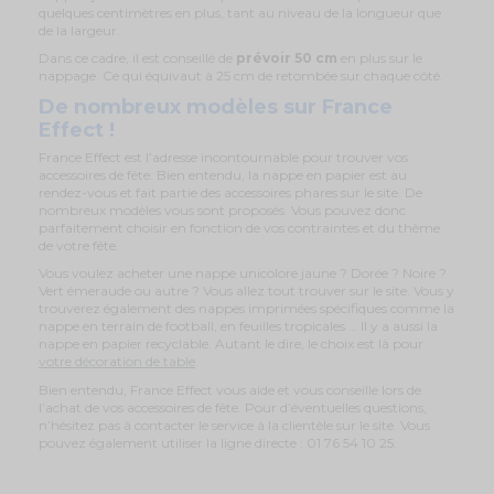
quelques centimètres en plus, tant au niveau de la longueur que
de la largeur.
Dans ce cadre, il est conseillé de
prévoir 50 cm
en plus sur le
nappage. Ce qui équivaut à 25 cm de retombée sur chaque côté.
De nombreux modèles sur France
Effect !
France Effect est l’adresse incontournable pour trouver vos
accessoires de fête. Bien entendu, la nappe en papier est au
rendez-vous et fait partie des accessoires phares sur le site. De
nombreux modèles vous sont proposés. Vous pouvez donc
parfaitement choisir en fonction de vos contraintes et du thème
de votre fête.
Vous voulez acheter une nappe unicolore jaune ? Dorée ? Noire ?
Vert émeraude ou autre ? Vous allez tout trouver sur le site. Vous y
trouverez également des nappes imprimées spécifiques comme la
nappe en terrain de football, en feuilles tropicales … Il y a aussi la
nappe en papier recyclable. Autant le dire, le choix est là pour
votre décoration de table
.
Bien entendu, France Effect vous aide et vous conseille lors de
l’achat de vos accessoires de fête. Pour d’éventuelles questions,
n’hésitez pas à contacter le service à la clientèle sur le site. Vous
pouvez également utiliser la ligne directe : 01 76 54 10 25.