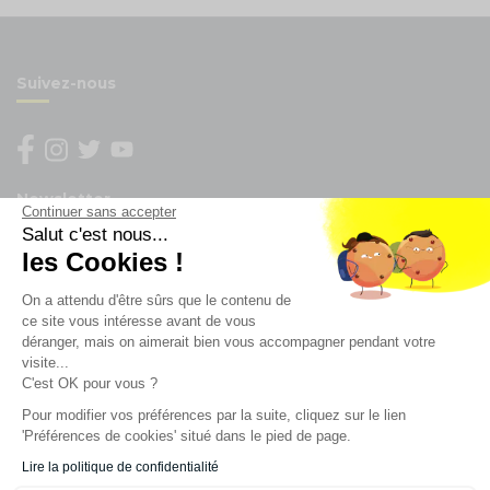
Suivez-nous
Newsletter
Continuer sans accepter
Salut c'est nous...
Enregistrez vous à la newsletter
les Cookies !
Restez à l'actualité sur nos produits et les offres du
On a attendu d'être sûrs que le contenu de
moment
ce site vous intéresse avant de vous
déranger, mais on aimerait bien vous accompagner pendant votre
visite...
C'est OK pour vous ?
NOS SERVICES
Pour modifier vos préférences par la suite, cliquez sur le lien
'Préférences de cookies' situé dans le pied de page.
INFORMATIONS
Lire la politique de confidentialité