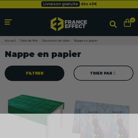
Livraison gratuite
dès 49
€
Besoin d'un devis pro ?
Cliquez ici
Livraison gratuite
dès 49
€
0
Accueil
Table de fête
Décoration de table
Nappe en papier
Nappe en papier
FILTRER
TRIER PAR