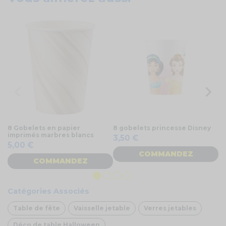
8 Gobelets en papier
8 gobelets princesse Disney
8 
imprimés marbres blancs
Bi
3,50 €
5,00 €
5
COMMANDEZ
COMMANDEZ
Catégories Associés
Table de fête
Vaisselle jetable
Verres jetables
Déco de table Halloween