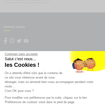
Suivez-nous
Newsletter
Continuer sans accepter
Salut c'est nous...
les Cookies !
Enregistrez vous à la newsletter
Restez à l'actualité sur nos produits et les offres du
On a attendu d'être sûrs que le contenu de
moment
ce site vous intéresse avant de vous
déranger, mais on aimerait bien vous accompagner pendant votre
visite...
C'est OK pour vous ?
NOS SERVICES
Pour modifier vos préférences par la suite, cliquez sur le lien
'Préférences de cookies' situé dans le pied de page.