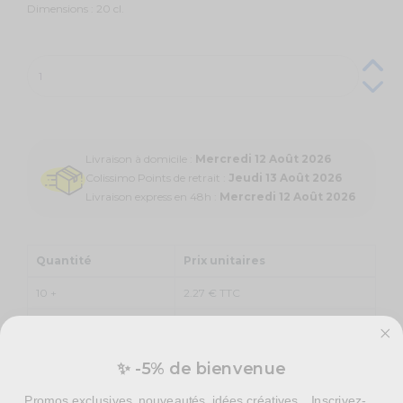
Dimensions : 20 cl.
Livraison à domicile :
Mercredi 12 Août 2026
Colissimo Points de retrait :
Jeudi 13 Août 2026
Livraison express en 48h :
Mercredi 12 Août 2026
Quantité
Prix unitaires
10 +
2.27 € TTC
20 +
2.04 € TTC
✨ -5% de bienvenue
Comment décorer votre table, avec les gobelets
Promos exclusives, nouveautés, idées créatives... Inscrivez-