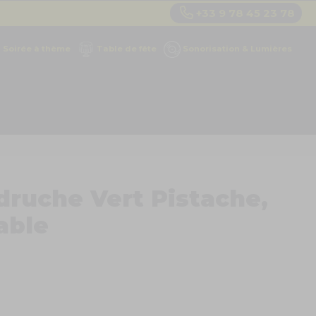
+33 9 78 45 23 78
Soirée à thème
Table de fête
Sonorisation & Lumières
druche Vert Pistache,
able