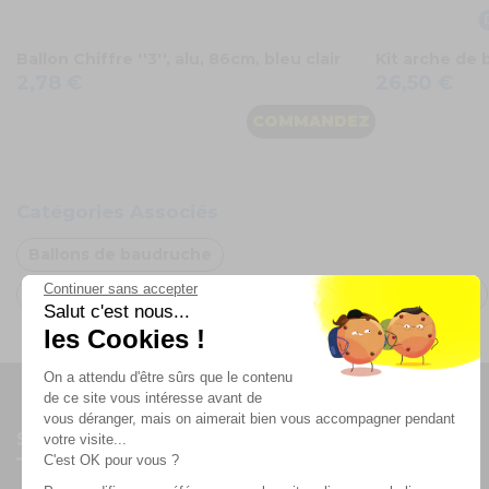
Ballon Chiffre ''3'', alu, 86cm, bleu clair
Kit arche de 
2,78 €
26,50 €
COMMANDEZ
Catégories Associés
Ballons de baudruche
Continuer sans accepter
Ballon de baudruche Vert
Ballon en latex
Oh FX
Salut c'est nous...
les Cookies !
On a attendu d'être sûrs que le contenu
de ce site vous intéresse avant de
vous déranger, mais on aimerait bien vous accompagner pendant
Suivez-nous
votre visite...
C'est OK pour vous ?