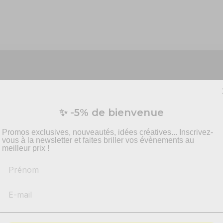
Vous préparez un événement ?
✨ -5% de bienvenue
vis personnalisé pour vos besoins en effets spécia
pyrotechnie et mise en scène.
Promos exclusives, nouveautés, idées créatives... Inscrivez-
vous à la newsletter et faites briller vos évènements au
meilleur prix !
Prénom
-
Recommandations
produits adaptés
he, 30 cm, biodégradable !
-
Solutions
conformes & sécurisés
llons de baudruche vert pistache
de 30 cm ajoutent une touche
pour flotter gracieusement au-dessus de la fête, ces
ballons biod
- Accompagnement par nos
experts