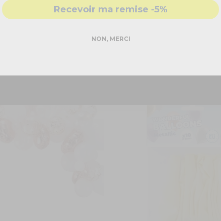
Recevoir ma remise -5%
de convivialité et de détente !
DEMANDER MON DEVIS PRO
NON, MERCI
Réponse rapide - sans engagement