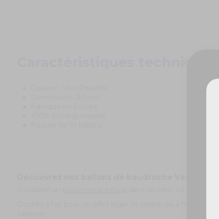
Caractéristiques techniques
Couleur : Vert Pistache
Dimensions : 30 cm
Fabriqué en Europe
100% écoresponsable
De
Paquet de 10 ballons
Découvrez nos ballons de baudruche Vert Pistac
Visualisez un
pique-nique estival
dans un parc, où les 10
ba
Gonflés à l'air pour un effet léger et animé, ou à l'hélium 
vibrante.