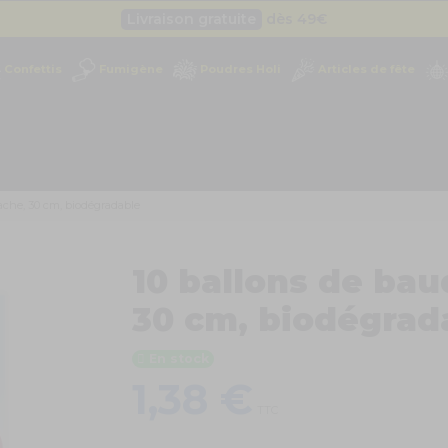
Livraison gratuite
dès 49
€
Besoin d'un devis pro ?
Cliquez ici
Confettis
Fumigène
Poudres Holi
Articles de fête
Livraison gratuite
dès 49
€
ache, 30 cm, biodégradable
10 ballons de bau
30 cm, biodégrad
En stock
1,38 €
TTC