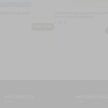
Disponible bientôt
ballons rose gold
10 ballons de baudruche jaun
30 cm, biodégradable
1,65 €
VOIR PLUS
NOS SERVICES
INFORMATION