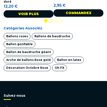
doré
2,95 €
2
12,20 €
COMMANDEZ
VOIR PLUS
Catégories Associés
Ballons roses
Ballons de baudruche
Ballon gonflable
Ballon de baudruche géant
Arche de ballons Rose gold
Ballon en latex
Décoration Octobre Rose
Oh FX
Suivez-nous