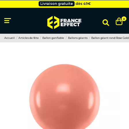
Livraison gratuite
dès 49
€
Besoin d'un devis pro ?
Cliquez ici
Livraison gratuite
dès 49
€
0
Accueil
Articles de fête
Ballon gonflable
Ballons géants
Ballon géant rond Rose Gold