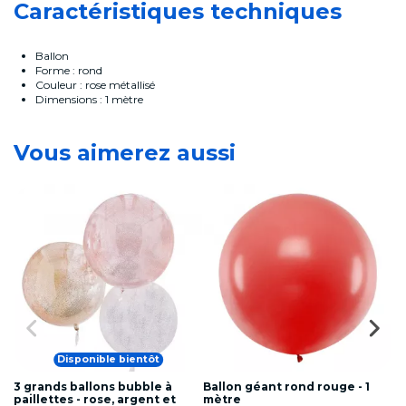
Caractéristiques techniques
Ballon
Forme : rond
Couleur : rose métallisé
Dimensions : 1 mètre
Vous aimerez aussi
Disponible bientôt
3 grands ballons bubble à
Ballon géant rond rouge - 1
Ba
paillettes - rose, argent et
mètre
m