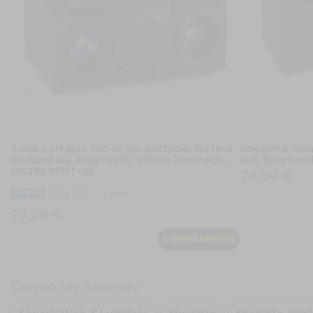
Sono portable 100 W sur batterie, lecteur
Enceinte kara
multimédia, Bluetooth, effets lumineux -
led, Bluetoot
MDJ95 FENTON
79,00 €
3
/
5
-
1
avis
79,00 €
COMMANDEZ
Catégories Associés