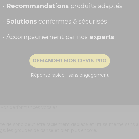
Prénom
-
Recommandations
produits adaptés
-
Solutions
conformes & sécurisés
- Accompagnement par nos
experts
Recevoir ma remise -5%
t pour des karaokés. Avec son amplificateur intégré de 450 W et 
DEMANDER MON DEVIS PRO
NON, MERCI
Réponse rapide - sans engagement
udio, vous permettant de diffuser de la musique sans fil à parti
 fichiers MP3 directement à partir de vos périphériques de stock
iberté de mouvement optimale, ainsi qu'un microphone filaire sup
 vos performances vocales.
e de sono peut être facilement déplacé et utilisé même sans alim
gs, les groupes de danse et bien plus encore.