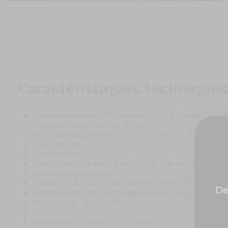
Caractéristiques techniques
Options de lecture : BT streaming. CD. FM radio. SD. U
Puissance de sortie max : 450W
Réponse fréquentielle : 25 - 20.000 Hz
THD : <0.01%
Diamètre woofer : 12
Connections d'entrée : 3.5mm Jack. 6.3mm Jack
Connectique de sortie : RCA
Fréquence du micro main : 863.000 MHz. 865.000 MH
De
Accessoires fournis : Montage sur pied d'enceinte
Alimentation : 220-240VAC 50Hz
Poids : 36
Dimensions : 320 x 430 x 760 mm