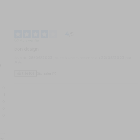
4
/
5
Avis vérifié
bon design
Avis du
28/06/2023
, suite à une expérience du
22/05/2023
par
A.A.
Utile
(0)
Signaler
0
1
0
0
0