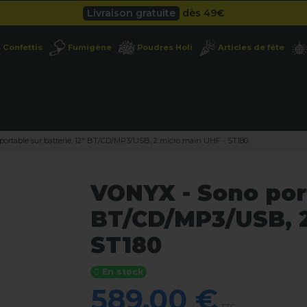
Besoin d'un devis pro ?
Cliquez ici
Livraison gratuite
dès 49
€
Confettis
Fumigène
Poudres Holi
Articles de fête
Besoin d'un devis pro ?
Cliquez ici
Livraison gratuite
dès 49
€
ortable sur batterie, 12" BT/CD/MP3/USB, 2 micro main UHF - ST180
VONYX - Sono port
BT/CD/MP3/USB, 2
ST180
En stock
589,00 €