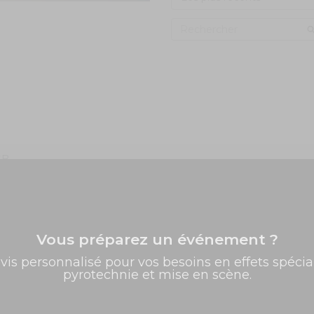
SB
Vous préparez un événement ?
✨ -5% de bienvenue
z
vis personnalisé pour vos besoins en effets spécia
pyrotechnie et mise en scène.
Promos exclusives, nouveautés, idées créatives... Inscrivez-
vous à la newsletter et faites briller vos évènements au
meilleur prix !