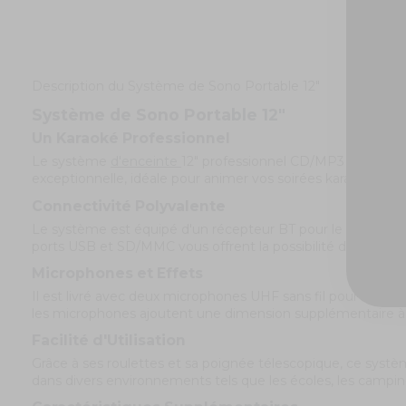
Description du Système de Sono Portable 12"
Système de Sono Portable 12"
Un Karaoké Professionnel
Le système
d'enceinte
12" professionnel CD/MP3 est parfai
exceptionnelle, idéale pour animer vos soirées karaoké.
Connectivité Polyvalente
Le système est équipé d'un récepteur BT pour le streaming a
ports USB et SD/MMC vous offrent la possibilité de lire des
Microphones et Effets
Il est livré avec deux microphones UHF sans fil pour une l
les microphones ajoutent une dimension supplémentaire à
Facilité d'Utilisation
Grâce à ses roulettes et sa poignée télescopique, ce systèm
dans divers environnements tels que les écoles, les campin