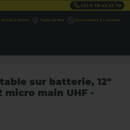
+33 9 78 45 23 78
Soirée à thème
Table de fête
Sonorisation & Lumières
able sur batterie, 12"
 micro main UHF -