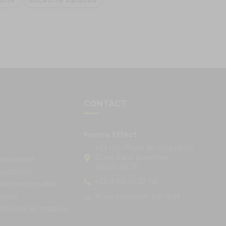
inte
Enceinte Karaoké
S
CONTACT
France Effect
433 rue Phare de Roquerols
ZI les Eaux Blanches
identialité
34200 SETE
ractation
+33 9 78 45 23 78
ées personnelles
Nous contacter par mail
ation
férences en matière