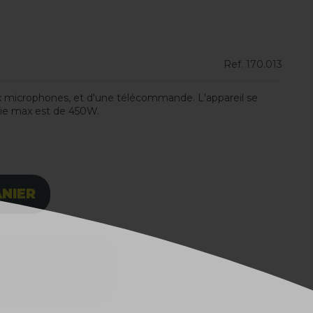
Ref.
170.013
x microphones, et d'une télécommande. L'appareil se
tie max est de 450W.
ANIER