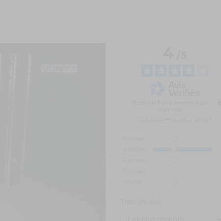
4
/
5
Basé sur
1
avis soumis à un
contrôle
Voir tous les avis sur ce site
5
étoiles
4
étoiles
3
étoiles
2
étoiles
1
étoile
Trier les avis