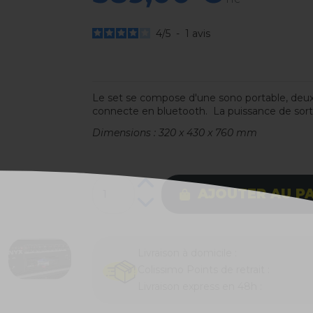
TTC
4
/
5
-
1
avis
Le set se compose d'une sono portable, deu
connecte en bluetooth. La puissance de sor
Dimensions : 320 x 430 x 760 mm
AJOUTER AU P
Livraison à domicile :
Colissimo Points de retrait :
Livraison express en 48h :