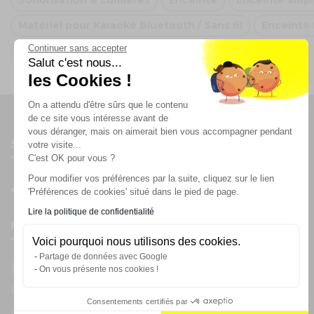
Sonorisation & Lumières
Enceinte
Enceinte ampl
Matériel pour Karaoké Bluetooth / Sans fil
Enceinte
Continuer sans accepter
Enceintes Vonyx
Salut c'est nous...
les Cookies !
On a attendu d'être sûrs que le contenu
de ce site vous intéresse avant de
vous déranger, mais on aimerait bien vous accompagner pendant
Suivez-nous
votre visite...
C'est OK pour vous ?
Pour modifier vos préférences par la suite, cliquez sur le lien
'Préférences de cookies' situé dans le pied de page.
Lire la politique de confidentialité
Newsletter
Voici pourquoi nous utilisons des cookies.
Partage de données avec Google
Enregistrez vous à la newsletter
On vous présente nos cookies !
Restez à l'actualité sur nos produits et les offres du moment
Consentements certifiés par