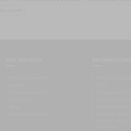
ifiée
Enceinte amplifiée portable
Amplificateur Ence
 Bluetooth
NOS SERVICES
INFORMATION
Mode de paiement
Mentions légales
Livraison
CGUV
Avis de nos clients
Politique de conf
Prestation
Formulaire de rét
Blog
Formulaire donn
Espace revendeurs
Charte de rétract
Modifier vos pré
de cookies