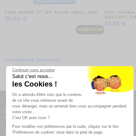
Disponible bientôt
Pack ukulélé 21", set, foncé - ukey - Max
Max - Guitare 1
SOLOART JU
39,00 €
59,86 €
VOIR PLUS
Catégories Associés
Continuer sans accepter
Sonorisation & Lumières
Instruments de musique
Salut c'est nous...
les Cookies !
On a attendu d'être sûrs que le contenu
de ce site vous intéresse avant de
vous déranger, mais on aimerait bien vous accompagner pendant
Suivez-nous
votre visite...
C'est OK pour vous ?
Pour modifier vos préférences par la suite, cliquez sur le lien
'Préférences de cookies' situé dans le pied de page.