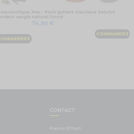
troacoustique,
Max - Pack guitare classique SoloArt
ordeur sangle
naturel foncé
74,90 €
COMMANDEZ
COMMANDEZ
S
CONTACT
France Effect