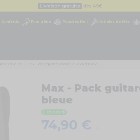
Livraison gratuite
dès 49
€
Besoin d'un devis pro ?
Cliquez ici
Confettis
Fumigène
Poudres Holi
Articles de fête
Livraison gratuite
dès 49
€
res classiques
Max - Pack guitare classique SoloArt bleue
Max - Pack guitar
bleue
En stock
74,90 €
TTC