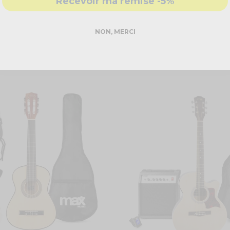
Recevoir ma remise -5%
nthousiasme et confiance.
NON, MERCI