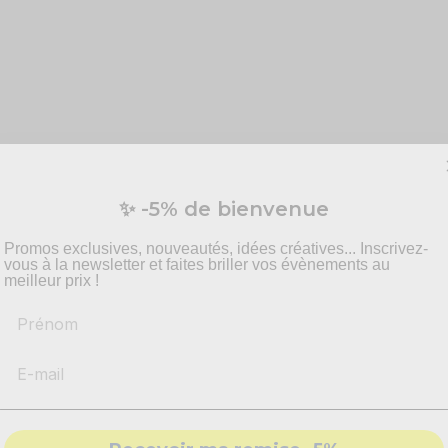
✨ -5% de bienvenue
Promos exclusives, nouveautés, idées créatives... Inscrivez-
vous à la newsletter et faites briller vos évènements au
meilleur prix !
Prénom
- Max comprend tout ce dont vous avez besoin p
table et des cordes en nylon, vous pourrez facilement apprendre
ualité de fabrication solide, tandis que sa couleur bleue apport
la guitare pour le plaisir ou que vous aspiriez à devenir un musi