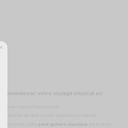
our commencer votre voyage musical en
 et jouer vos premiers accords.
e une touche de style à votre expérience musicale.
cien accompli, notre
pack guitare classique
est le choix