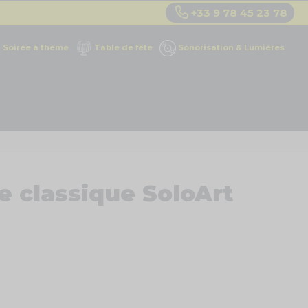
+33 9 78 45 23 78
Soirée à thème
Table de fête
Sonorisation & Lumières
e classique SoloArt