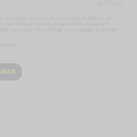
Ref.
173.209
t des cordes en nylon, avec un corps en tilleul et un
e teinte bleue. De plus, ce pack inclut une sacoche
psable, des cordes de rechange et une sangle de guitare
guitare)
ANIER