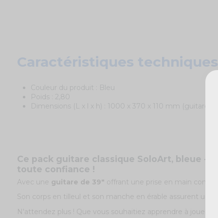
Caractéristiques techniques
Couleur du produit : Bleu
Poids
: 2,80
Dimensions (L x l x h) : 1000 x 370 x 110 mm (guitare)
Ce pack guitare classique SoloArt, bleue 
toute confiance !
Avec une
guitare de 39"
offrant une prise en main confor
Son corps en tilleul et son manche en érable assurent une q
N'attendez plus ! Que vous souhaitiez apprendre à jouer de 