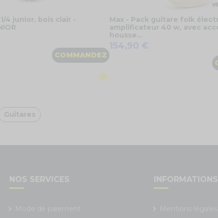
/4 junior, bois clair -
Max - Pack guitare folk élec
NIOR
amplificateur 40 w, avec acc
housse...
154,90 €
COMMANDEZ
Guitares
NOS SERVICES
INFORMATION
Mode de paiement
Mentions légales