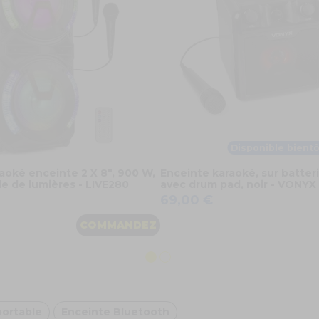
Disponible bientô
aoké enceinte 2 X 8", 900 W,
Enceinte karaoké, sur batter
e de lumières - LIVE280
avec drum pad, noir - VONYX
69,00 €
COMMANDEZ
portable
Enceinte Bluetooth