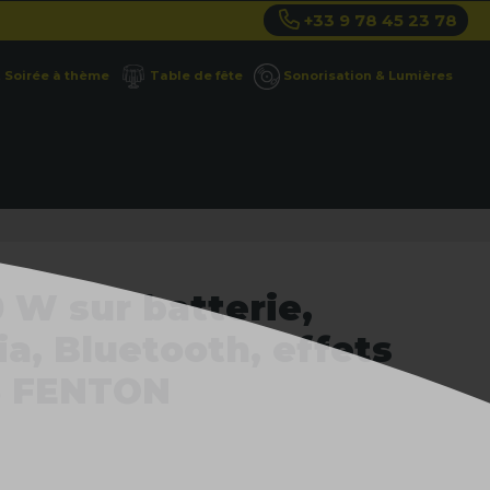
+33 9 78 45 23 78
Soirée à thème
Table de fête
Sonorisation & Lumières
 W sur batterie,
a, Bluetooth, effets
5 FENTON