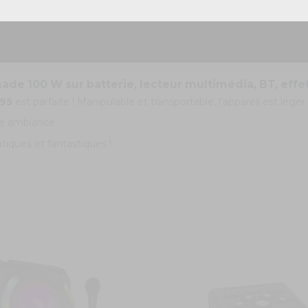
de 100 W sur batterie, lecteur multimédia, BT, effe
95
est parfaite ! Manipulable et transportable, l'appareil est lég
tre ambiance.
atiques et fantastiques !