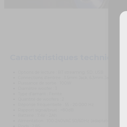
De
Caractéristiques techniques
Options de lecture : BT streaming. SD. USB
Connections d'entrée : 3.5mm Jack. 6.3mm Jack. SD. 
Puissance de sortie : 100W
Diamètre woofer : 3
Type d'aimant : Ferrite
Quantité de woofers : 2
Réponse fréquentielle : 55 - 20.000 Hz
Rapport signal/bruit : >80dB
Batterie : 7.4V - 2Ah
Alimentation : 100-240VAC 50/60Hz (adaptateur 12V)
Poids : 2.85