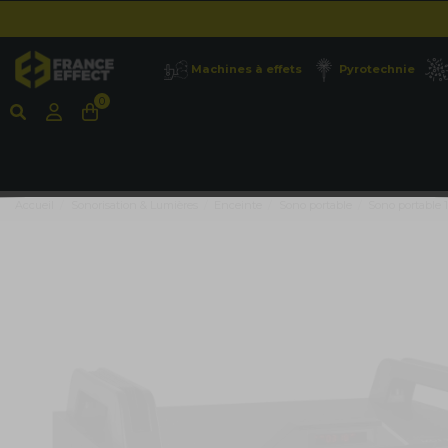
Machines à effets
Pyrotechnie
0
Accueil
Sonorisation & Lumières
Enceinte
Sono portable
Sono portable 