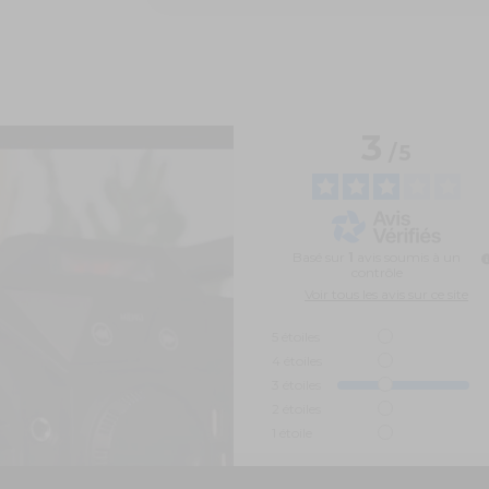
3
/
5
Basé sur
1
avis soumis à un
contrôle
Voir tous les avis sur ce site
5
étoiles
4
étoiles
3
étoiles
2
étoiles
1
étoile
Trier les avis