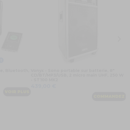
7
t
ie, Bluetooth,
Vonyx - Sono portable sur batterie, 8"
CD/BT/MP3/USB, 2 micro main UHF, 250 W
- ST100 MK2
439,00 €
VOIR PLUS
COMMANDEZ