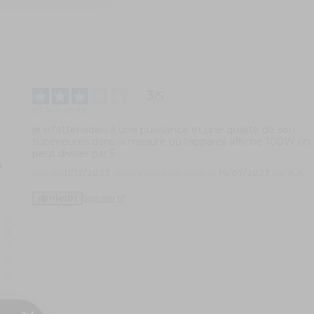
3
/
5
Avis vérifié
je m'attenadais à une puissance et une qualité de son 
supérieures dans la mesure où l'appareil affiche 100W on 
peut diviser par 5
Avis du
11/12/2023
, suite à une expérience du
16/07/2023
par
A.A.
Utile
(0)
Signaler
0
0
1
0
0