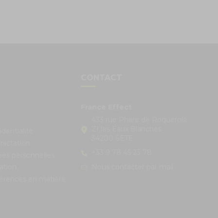
S
CONTACT
France Effect
433 rue Phare de Roquerols
ZI les Eaux Blanches
identialité
34200 SETE
ractation
+33 9 78 45 23 78
ées personnelles
Nous contacter par mail
ation
férences en matière