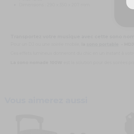
Dimensions : 290 x 350 x 207 mm
Transportez votre musique avec cette sono noma
Pour un DJ ou une soirée mobile,
la
sono portable
- MDJ
Ces effets lumineux donneront du chic en un instant à vo
La sono nomade 100W
est la solution pour des soirées pr
Vous aimerez aussi