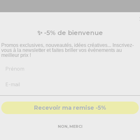
Vous préparez un événement ?
✨ -5% de bienvenue
vis personnalisé pour vos besoins en effets spécia
pyrotechnie et mise en scène.
Promos exclusives, nouveautés, idées créatives... Inscrivez-
vous à la newsletter et faites briller vos évènements au
meilleur prix !
Prénom
-
Recommandations
produits adaptés
-
Solutions
conformes & sécurisés
USB
- Accompagnement par nos
experts
Recevoir ma remise -5%
DEMANDER MON DEVIS PRO
NON, MERCI
Réponse rapide - sans engagement