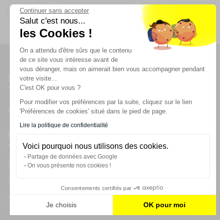
Continuer sans accepter
Oh FX
Salut c'est nous...
les Cookies !
On a attendu d'être sûrs que le contenu
de ce site vous intéresse avant de
vous déranger, mais on aimerait bien vous accompagner pendant
Suivez-nous
votre visite...
C'est OK pour vous ?
Pour modifier vos préférences par la suite, cliquez sur le lien
'Préférences de cookies' situé dans le pied de page.
Lire la politique de confidentialité
Newsletter
Voici pourquoi nous utilisons des cookies.
Partage de données avec Google
Enregistrez vous à la newsletter
On vous présente nos cookies !
Restez à l'actualité sur nos produits et les offres du moment
Consentements certifiés par
Je choisis
OK pour moi