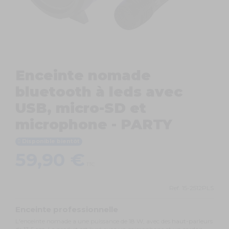
Enceinte nomade
bluetooth à leds avec
USB, micro-SD et
microphone - PARTY
Disponible bientôt
59,90 €
TTC
Ref.
15-2512PLS
Enceinte professionnelle
L'enceinte nomade a une puissance de 18 W, avec des haut-parleurs