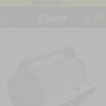
Livraison gratuite
dès 49
€
Besoin d'un devis pro ?
Cliquez ici
Livraison gratuite
dès 49
€
0
Accueil
Sonorisation & Lumières
Enceinte
Sono portable
Enceinte nomade bluetoot