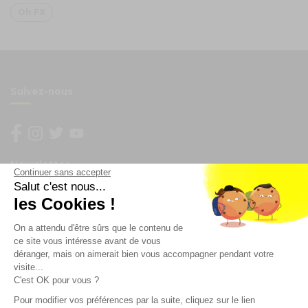
Oh FX
Suivez-nous
Newsletter
Continuer sans accepter
Salut c'est nous...
Enregistrez vous à la newsletter
les Cookies !
Restez à l'actualité sur nos produits et les offres du
On a attendu d'être sûrs que le contenu de
moment
ce site vous intéresse avant de vous
déranger, mais on aimerait bien vous accompagner pendant votre
visite...
C'est OK pour vous ?
NOS SERVICES
Pour modifier vos préférences par la suite, cliquez sur le lien