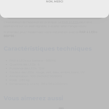
NON, MERCI
Réponse rapide - sans engagement
- BBP96 !
Cette machine à LEDs est l'appareil qu'il vous faut pour vos ambiances !
Avec ces
16 heures d'autonomie
, vous pourrez facilement l'utiliser
toute la nuit.
L'installation de l'appareil est pratique. Le
PAR à LEDs
peut être
positionné sur un pied réglable, à ajuster selon l'angle voulu.
N'attendez plus ! Modernisez votre installation avec ce
PAR à LEDs-
BBP96
!
Caractéristiques techniques
PAR à LEDs sur batterie - BBP96
Quantité des LEDs : 6
Puissance des LEDs : 12W
Couleur des LEDs : rouge, vert, bleu, ambre, blanc, UV
Alimentation : 100-240VAC 50/60Hz
Poids : 2.85 kg
Dimensions (L x l x h) : 135 x 135 x 200mm
Vous aimerez aussi