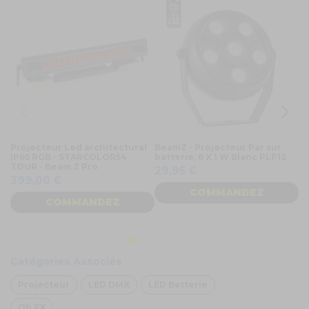
Projecteur Led architectural
BeamZ - Projecteur Par sur
Pr
IP65 RGB - STARCOLOR54
batterie, 6 X 1 W Blanc PLP12
18
TOUR - Beam Z Pro
ve
29,95 €
399,00 €
3
COMMANDEZ
COMMANDEZ
Catégories Associés
Projecteur
LED DMX
LED Batterie
Oh FX