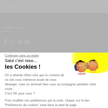
Suivez-nous
Newsletter
Continuer sans accepter
Salut c'est nous...
les Cookies !
Enregistrez vous à la newsletter
Restez à l'actualité sur nos produits et les offres du
On a attendu d'être sûrs que le contenu de
moment
ce site vous intéresse avant de vous
déranger, mais on aimerait bien vous accompagner pendant votre
visite...
C'est OK pour vous ?
NOS SERVICES
Pour modifier vos préférences par la suite, cliquez sur le lien
'Préférences de cookies' situé dans le pied de page.