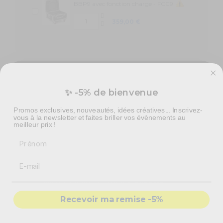
BBP9 avec fonction charge - FCC9
359,00 €
✨ -5% de bienvenue
Vous préparez un événement ?
Promos exclusives, nouveautés, idées créatives... Inscrivez-
Devis personnalisé pour vos besoins en effets spéciaux,
vous à la newsletter et faites briller vos évènements au
pyrotechnie et mise en scène.
meilleur prix !
Prénom
-
Recommandations
produits adaptés
-
Solutions
conformes & sécurisés
- Accompagnement par nos
experts
Recevoir ma remise -5%
DEMANDER MON DEVIS PRO
Une ambiance colorée avec ce PAR à LEDs sur batterie