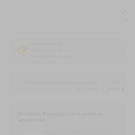
Livraison à domicile :
Colissimo Points de retrait :
Livraison express en 48h :
1 x PAR à LEDs sur batterie BBP96 BeamZ:
379,00 €
Sous-total:
379,00 €
Produits fréquemment achetés
ensemble
Flightcase pour 8 X par Leds sur batterie