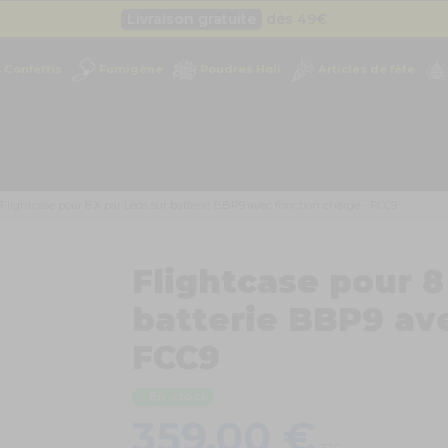
Livraison gratuite
dès 49
€
Besoin d'un devis pro ?
Cliquez ici
Confettis
Fumigène
Poudres Holi
Articles de fête
Livraison gratuite
dès 49
€
Flightcase pour 8 X par Leds sur batterie BBP9 avec fonction charge - FCC9
Flightcase pour 8
batterie BBP9 ave
FCC9
En stock
359,00 €