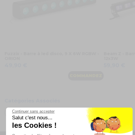
Fuzzix - Barre à led disco, 9 X 6W RGBW -
Beam Z - Barr
ORION
12x3W
49,90 €
59,90 €
COMMANDEZ
Catégories Associés
Continuer sans accepter
Oh FX
Salut c'est nous...
les Cookies !