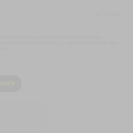
Ref.
150.480
8 barres BBP9, qui peuvent charger via des prises
 papillon. Pour le transport, il y a quatre roulettes et des
ivré.
ANIER