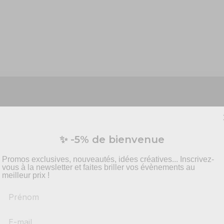
Vous préparez un événement ?
✨ -5% de bienvenue
vis personnalisé pour vos besoins en effets spécia
pyrotechnie et mise en scène.
Promos exclusives, nouveautés, idées créatives... Inscrivez-
vous à la newsletter et faites briller vos évènements au
meilleur prix !
Prénom
scène avec ce flightcase pour 8 X par sur batterie a
-
Recommandations
produits adaptés
echnologie contre les dégâts des transports. Oubliez les mauvais
-
Solutions
conformes & sécurisés