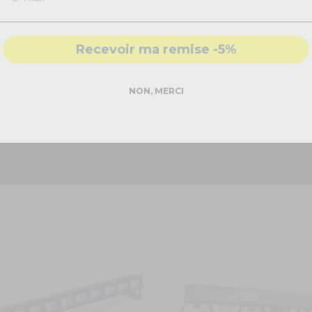
- Accompagnement par nos
experts
BP94 BeamZ
Recevoir ma remise -5%
 BeamZ
ans fil - BeamZ
DEMANDER MON DEVIS PRO
NON, MERCI
scènes mobiles. Sur notre site, retrouvez des articles pour DJ !
Réponse rapide - sans engagement