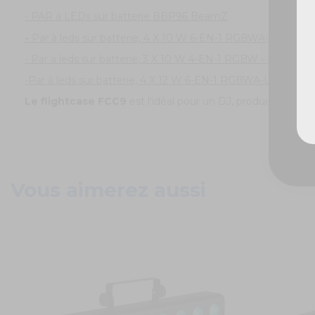
- PAR à LEDs sur batterie BBP96 BeamZ
-
Par à leds sur batterie, 4 X 10 W 6-EN-1 RGBWA-UV - B
- Par à leds sur batterie, 3 X 10 W 4-EN-1 RGBW - BBP93
-Par à leds sur batterie, 4 X 12 W 6-EN-1 RGBWA-UV, DMX s
Le flightcase FCC9
est l'idéal pour un DJ, produisant des 
Vous aimerez aussi