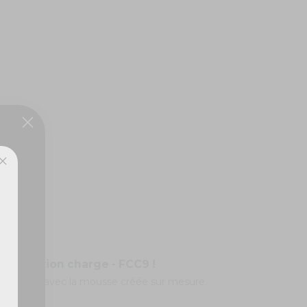
ux,
vec fonction charge - FCC9 !
es surprises avec la mousse créée sur mesure.