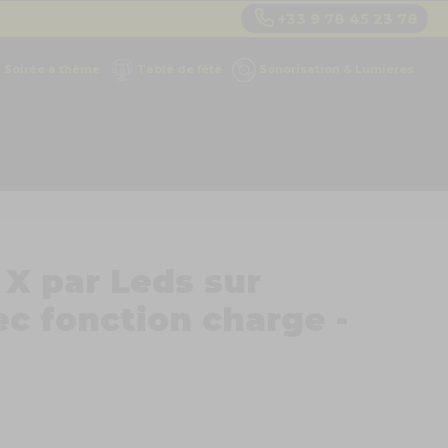
+33 9 78 45 23 78
Soirée à thème
Table de fête
Sonorisation & Lumières
 X par Leds sur
c fonction charge -