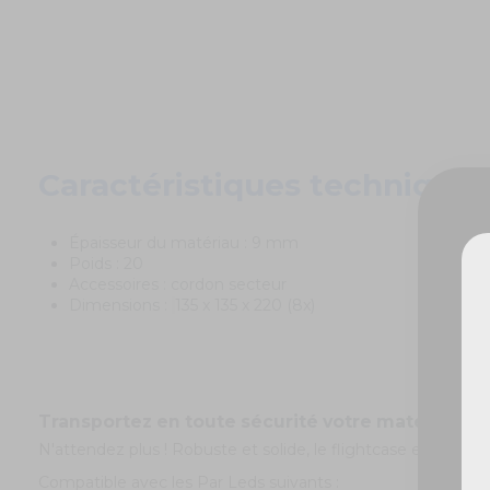
Caractéristiques techniques
Épaisseur du matériau : 9 mm
Poids : 20
Accessoires : cordon secteur
Dimensions :
135 x 135 x 220 (8x)
De
Transportez en toute sécurité votre matériel de 
N'attendez plus ! Robuste et solide, le flightcase est la t
Compatible avec les Par Leds suivants :