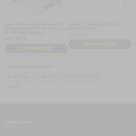
Par à leds sur batterie, 6 X 12
Beam Z - Barre à LEDs UV
Fu
W 6-EN-1 RGBWA-UV, DMX sans
12x3W BUV123
DM
fil - BBP96SC BeamZ
49,90 €
4
299,00 €
COMMANDEZ
COMMANDEZ
Catégories Associés
Projecteur
LED DMX
Effets lumineux
Oh FX
Suivez-nous