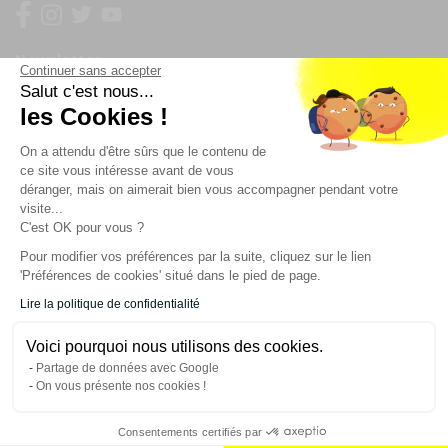
Newsletter
Continuer sans accepter
Salut c'est nous...
les Cookies !
Enregistrez vous à la newsletter
Restez à l'actualité sur nos produits et les offres du
On a attendu d'être sûrs que le contenu de
moment
ce site vous intéresse avant de vous
déranger, mais on aimerait bien vous accompagner pendant votre
visite...
C'est OK pour vous ?
NOS SERVICES
Pour modifier vos préférences par la suite, cliquez sur le lien
'Préférences de cookies' situé dans le pied de page.
INFORMATIONS
Lire la politique de confidentialité
Voici pourquoi nous utilisons des cookies.
CONTACT
Partage de données avec Google
On vous présente nos cookies !
Consentements certifiés par