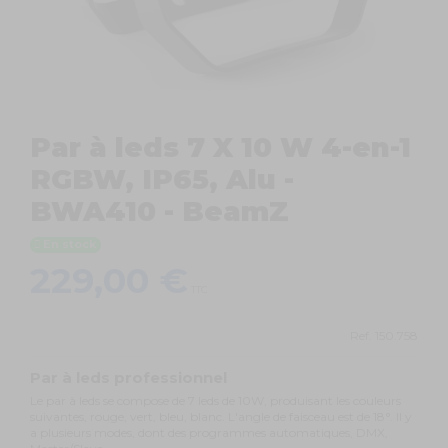
Par à leds 7 X 10 W 4-en-1
RGBW, IP65, Alu -
BWA410 - BeamZ
En stock
229,00 €
TTC
Ref.
150.758
Par à leds professionnel
Le par à leds se compose de 7 leds de 10W, produisant les couleurs
suivantes, rouge, vert, bleu, blanc. L'angle de faisceau est de 18°. Il y
a plusieurs modes, dont des programmes automatiques, DMX,