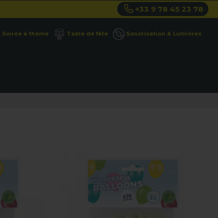
+33 9 78 45 23 78
Soirée à thème
Table de fête
Sonorisation & Lumières