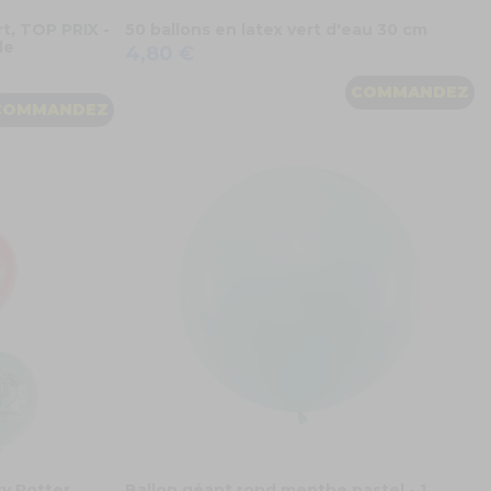
t, TOP PRIX -
50 ballons en latex vert d'eau 30 cm
le
4,80 €
COMMANDEZ
COMMANDEZ
ry Potter
Ballon géant rond menthe pastel - 1