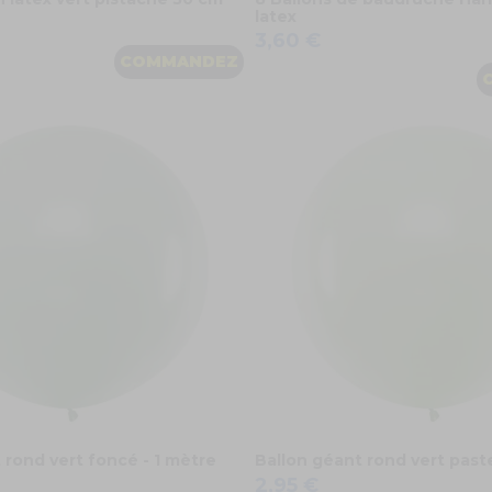
latex
3,60 €
COMMANDEZ
 rond vert foncé - 1 mètre
Ballon géant rond vert paste
2,95 €