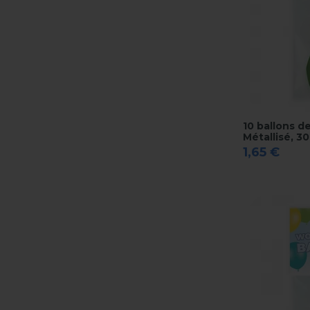
10 ballons d
Métallisé, 3
1,65 €