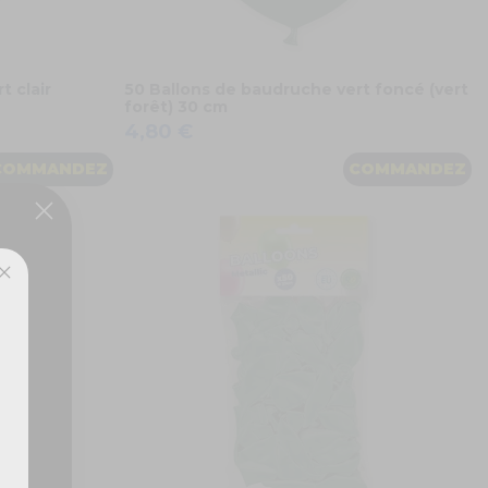
t clair
50 Ballons de baudruche vert foncé (vert
forêt) 30 cm
4,80 €
COMMANDEZ
COMMANDEZ
ux,