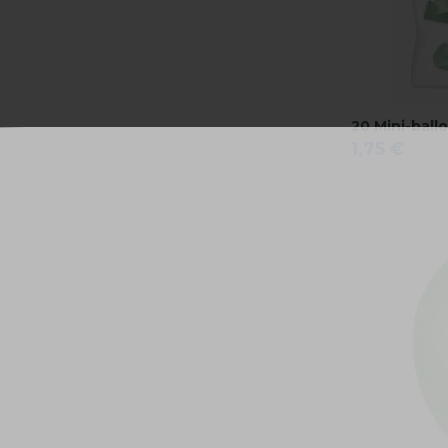
20 Mini-ball
1,75 €