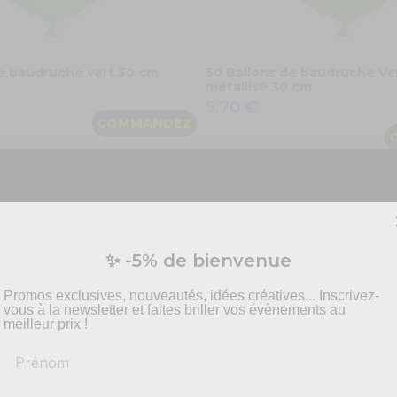
de baudruche vert 30 cm
50 Ballons de baudruche Ver
métallisé 30 cm
5,70 €
COMMANDEZ
Vous préparez un événement ?
✨ -5% de bienvenue
vis personnalisé pour vos besoins en effets spécia
pyrotechnie et mise en scène.
Promos exclusives, nouveautés, idées créatives... Inscrivez-
vous à la newsletter et faites briller vos évènements au
meilleur prix !
Prénom
-
Recommandations
produits adaptés