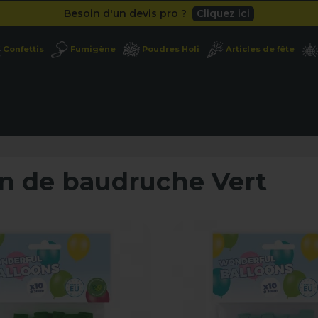
Besoin d'un devis pro ?
Cliquez ici
Livraison gratuite
dès 49
€
Confettis
Fumigène
Poudres Holi
Articles de fête
Besoin d'un devis pro ?
Cliquez ici
Livraison gratuite
dès 49
€
on de baudruche Vert