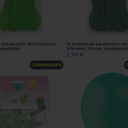
e baudruche Vert Pistache,
10 ballons de baudruche Ver
égradable
(chromé), 30 cm, biodégrad
2,70 €
COMMANDEZ