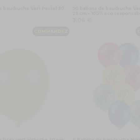
e baudruche Vert Pastel 30
50 ballons de baudruche Ver
23 cm - 100% éco responsab
3,06 €
COMMANDEZ
n latex vert pistache 30 cm
8 Ballons de baudruche Har