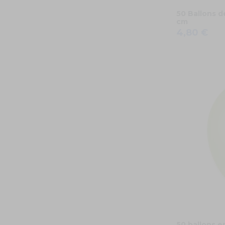
50 Ballons d
cm
4,80 €
50 ballons e