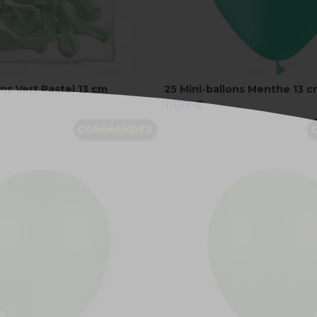
ons Vert Pastel 13 cm
25 Mini-ballons Menthe 13 
1,80 €
COMMANDEZ