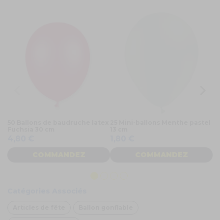
50 Ballons de baudruche latex
25 Mini-ballons Menthe pastel
5 
Fuchsia 30 cm
13 cm
3
4,80 €
1,80 €
COMMANDEZ
COMMANDEZ
Catégories Associés
Articles de fête
Ballon gonflable