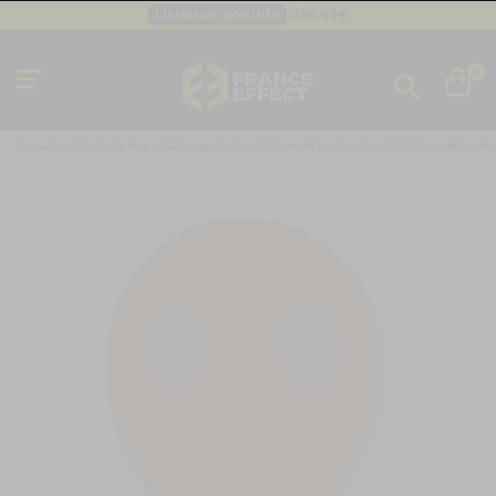
Livraison gratuite
dès 49
€
Besoin d'un devis pro ?
Cliquez ici
Livraison gratuite
dès 49
€
0
Accueil
Articles de fête
Ballon gonflable
Ballons de baudruche
50 Ballons de baudr