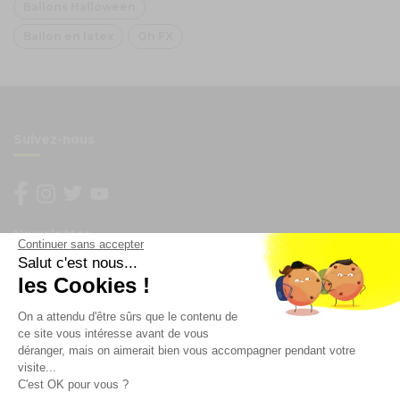
Ballons Halloween
Ballon en latex
Oh FX
Suivez-nous
Newsletter
Continuer sans accepter
Salut c'est nous...
Enregistrez vous à la newsletter
les Cookies !
Restez à l'actualité sur nos produits et les offres du
On a attendu d'être sûrs que le contenu de
moment
ce site vous intéresse avant de vous
déranger, mais on aimerait bien vous accompagner pendant votre
visite...
C'est OK pour vous ?
NOS SERVICES