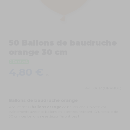
50 Ballons de baudruche
orange 30 cm
En stock
4,80 €
TTC
Ref.
50012 (ORANGE)
Ballons de baudruche orange
Paquet de 50
ballons orange
de baudruche. Colorez vos
événements avec nos ballons en latex très résistant. D'une taille de
30 cm, ces ballons ne se dégonfleront pas !