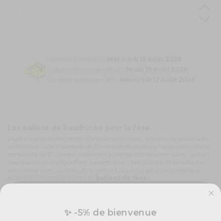
Livraison à domicile :
Mercredi 12 Août 2026
Colissimo Points de retrait :
Jeudi 13 Août 2026
Livraison express en 48h :
Mercredi 12 Août 2026
Les ballons de baudruche pour la fête.
Must-have de la décoration d'anniversaire réussi, le ballon de baudruche
se décline en une multitude de formats et de couleurs. Nous avons choisi
des ballons de 27 cm qui résisterons à l'intégralité de votre soirée : aucun
risque qu'ils ne se dégonflent. Le petit plus ? Nos ballons de baudruche
sont réalisé avec un latex ultra résistant qui vous garantie la meilleur
qualité du marché en terme de
ballons de fête
.
Des ballons de baudruches orange pour Halloween !
Eh oui ! C'est la couleur phare pour Halloween : le
orange
! Colorée,
festive, elle est associé aux citrouilles. Ce
ballon de baudruche en
✨ -5% de bienvenue
latex
orange se fondra complètement dans cette décoration de fête.