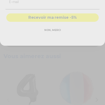
-
Solutions
conformes & sécurisés
29,90 €
- Accompagnement par nos
experts
Bouteille hélium 50 ballons
Recevoir ma remise -5%
DEMANDER MON DEVIS PRO
48,90 €
NON, MERCI
Réponse rapide - sans engagement
Vous aimerez aussi