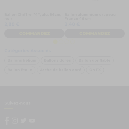
Ballon Chiffre ''4'', alu, 86cm,
Ballon aluminium drapeau
11
noir
France 46 cm
do
2,80 €
2,40 €
1
COMMANDEZ
COMMANDEZ
Catégories Associés
Ballons hélium
Ballons dorés
Ballon gonflable
Ballon Étoile
Arche de ballon doré
Oh FX
Suivez-nous