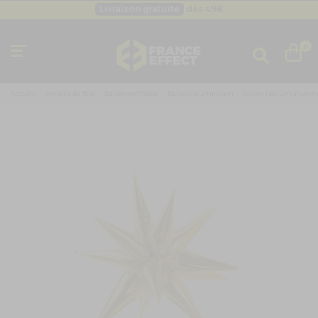
Livraison gratuite
dès 49
€
Besoin d'un devis pro ?
Cliquez ici
Livraison gratuite
dès 49
€
0
Accueil
Articles de fête
Ballon gonflable
Ballons aluminium
Ballon helium alumi