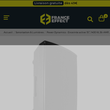
Livraison gratuite
dès 49
€
Besoin d'un devis pro ?
Cliquez ici
Livraison gratuite
dès 49
€
0
Accueil
Sonorisation & Lumières
Power Dynamics - Enceinte active 15", 1400 W, BI-AMP, 