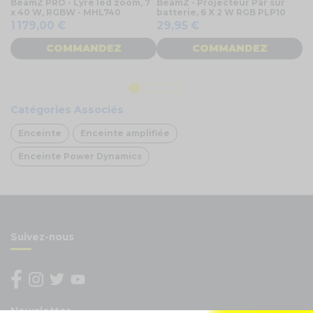
BeamZ PRO - Lyre led zoom, 7
BeamZ - Projecteur Par sur
Be
x 40 W, RGBW - MHL740
batterie, 6 X 2 W RGB PLP10
RG
1 179,00 €
29,95 €
5
COMMANDEZ
COMMANDEZ
Catégories Associés
Enceinte
Enceinte amplifiée
Enceinte Power Dynamics
Suivez-nous
Newsletter