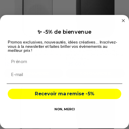
✨ -5% de bienvenue
Promos exclusives, nouveautés, idées créatives... Inscrivez-
vous à la newsletter et faites briller vos évènements au
Power Dynamics - Enceinte
Power Dynamics - Enceinte
meilleur prix !
public adress, 100 V, 40 W,
public adress, 100 V, 40 W,
murale, intérieur et extérieur
murale, intérieur et extérieur
Prénom
IPX5,...
IPX5, noire...
129,60 €
129,60 €
COMMANDEZ
COMMANDEZ
Recevoir ma remise -5%
NON, MERCI