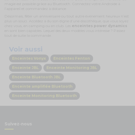
magie est possible grâce au Bluetooth. Connectez votre Androïde à
l’appareil et commandez à distance.
Désormais, fêter un anniversaire ou tout autre événement heureux n’est
plus un souci. Accédez à du son digne d’une discothèque, que vous soyez
chez vous, en camping ou en club. Les
enceintes power dynamics
en sont bien capables. Lequel des deux modèles vous intéresse ? Passez
tout de suite la commande.
Voir aussi
Enceintes Vonyx
Enceintes Fenton
Enceinte JBL
Enceinte Monitoring JBL
Enceinte Bluetooth JBL
Enceinte amplifiée Bluetooth
Enceinte Monitoring Bluetooth
Suivez-nous