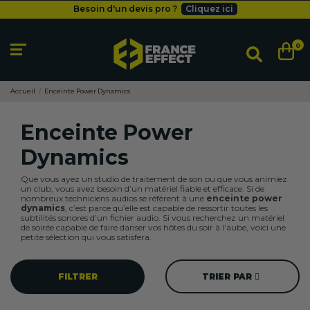
Besoin d'un devis pro ?
Cliquez ici
Livraison gratuite
dès 49
€
Besoin d'un devis pro ?
Cliquez ici
0
Livraison gratuite
dès 49
€
Accueil
Enceinte Power Dynamics
Enceinte Power
Dynamics
Que vous ayez un studio de traitement de son ou que vous animiez
un club, vous avez besoin d’un matériel fiable et efficace. Si de
nombreux techniciens audios se réfèrent à une
enceinte
power
dynamics
, c’est parce qu’elle est capable de ressortir toutes les
subtilités sonores d’un fichier audio. Si vous recherchez un matériel
de soirée capable de faire danser vos hôtes du soir à l’aube, voici une
petite sélection qui vous satisfera.
FILTRER
TRIER PAR