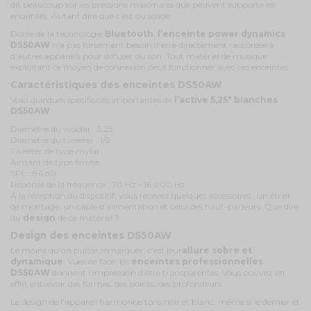
dit beaucoup sur les pressions maximales que peuvent supporte les
enceintes. Autant dire que c’est du solide.
Dotée de la technologie
Bluetooth
,
l’enceinte power dynamics
DS50AW
n’a pas forcément besoin d’être directement raccordée à
d’autres appareils pour diffuser du son. Tout matériel de musique
exploitant ce moyen de connexion peut fonctionner avec ces enceintes.
Caractéristiques des enceintes DS50AW
Voici quelques spécificités importantes de
l’active 5,25" blanches
DS50AW
:
Diamètre du woofer : 5.25.
Diamètre du tweeter : 1/2.
Tweeter de type mylar.
Aimant de type ferrite.
SPL : 86 dB.
Réponse de la fréquence : 70 Hz - 16.000 Hz.
À la réception du dispositif, vous recevez quelques accessoires : un étrier
de montage, un câble d’alimentation et celui des haut-parleurs. Que dire
du
design
de ce matériel ?
Design des enceintes DS50AW
Le moins qu’on puisse remarquer, c’est leur
allure sobre et
dynamique
. Vues de face, les
enceintes professionnelles
DS50AW
donnent l’impression d’être transparentes. Vous pouvez en
effet entrevoir des formes, des points, des profondeurs.
Le design de l’appareil harmonise tons noir et blanc, même si le dernier et