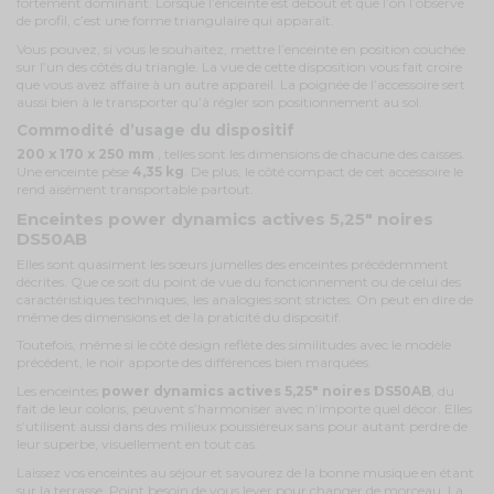
fortement dominant. Lorsque l’enceinte est debout et que l’on l’observe
de profil, c’est une forme triangulaire qui apparaît.
Vous pouvez, si vous le souhaitez, mettre l’enceinte en position couchée
sur l’un des côtés du triangle. La vue de cette disposition vous fait croire
que vous avez affaire à un autre appareil. La poignée de l’accessoire sert
aussi bien à le transporter qu’à régler son positionnement au sol.
Commodité d’usage du dispositif
200 x 170 x 250 mm
, telles sont les dimensions de chacune des caisses.
Une enceinte pèse
4,35 kg
. De plus, le côté compact de cet accessoire le
rend aisément transportable partout.
Enceintes power dynamics actives 5,25" noires
DS50AB
Elles sont quasiment les sœurs jumelles des enceintes précédemment
décrites. Que ce soit du point de vue du fonctionnement ou de celui des
caractéristiques techniques, les analogies sont strictes. On peut en dire de
même des dimensions et de la praticité du dispositif.
Toutefois, même si le côté design reflète des similitudes avec le modèle
précédent, le noir apporte des différences bien marquées.
Les enceintes
power dynamics actives 5,25" noires DS50AB
, du
fait de leur coloris, peuvent s’harmoniser avec n’importe quel décor. Elles
s’utilisent aussi dans des milieux poussiéreux sans pour autant perdre de
leur superbe, visuellement en tout cas.
Laissez vos enceintes au séjour et savourez de la bonne musique en étant
sur la terrasse. Point besoin de vous lever pour changer de morceau. La