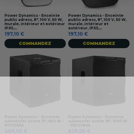
Power Dynamics - Enceinte
Power Dynamics - Enceinte
public adress, 8", 100 V, 50 W,
public adress, 8", 100 V, 50 W,
murale, intérieur et extérieur
murale, intérieur et
IPX5,...
extérieur, IPX5,...
197,10 €
197,10 €
COMMANDEZ
COMMANDEZ
Power Dynamics - Enceinte
Power Dynamics - Enceinte
subwoofer active 15", 900 W -
subwoofer active 18", 1000 W
PDY215SA
- PDY218SA
469,00 €
629,00 €