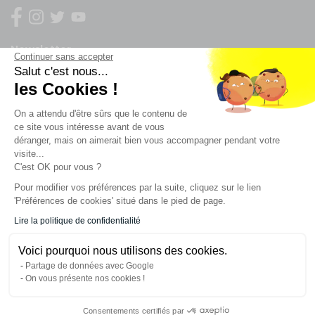
Newsletter
Continuer sans accepter
Salut c'est nous...
Enregistrez vous à la newsletter
les Cookies !
Restez à l'actualité sur nos produits et les offres du
On a attendu d'être sûrs que le contenu de
moment
ce site vous intéresse avant de vous
déranger, mais on aimerait bien vous accompagner pendant votre
visite...
C'est OK pour vous ?
NOS SERVICES
Pour modifier vos préférences par la suite, cliquez sur le lien
'Préférences de cookies' situé dans le pied de page.
INFORMATIONS
Lire la politique de confidentialité
Voici pourquoi nous utilisons des cookies.
CONTACT
Partage de données avec Google
On vous présente nos cookies !
Consentements certifiés par