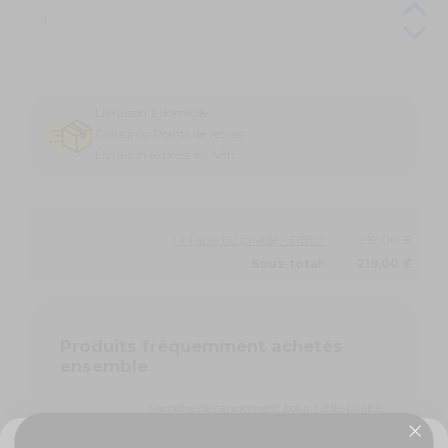
Livraison à domicile :
Colissimo Points de retrait :
Livraison express en 48h :
1 x Table DJ pliable - DB10:
219,00 €
Sous-total:
219,00 €
Produits fréquemment achetés
ensemble
Sacoche de rangement pour table pliable
DB10 - DB10B