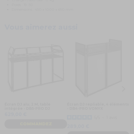
Poids : 19. 50
Dimensions : 450 x 1000 x 650 mm
Vous aimerez aussi
Écran DJ alu, 2 M, table
Écran DJ repliable, 4 éléments
S
intégrée - DB5-PRO DJ
- DB4-PRO VONYX
ta
629,00 €
5
/
5
-
1
avis
COMMANDEZ
289,00 €
2