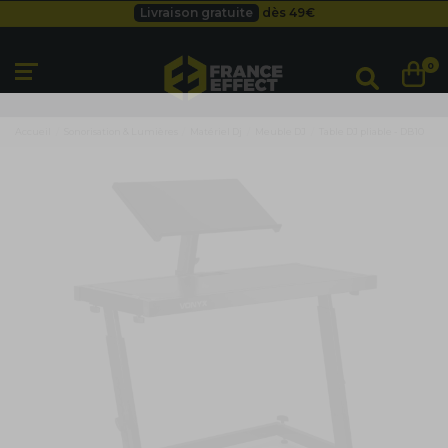
Besoin d'un devis pro ?
Cliquez ici
Livraison gratuite
dès 49
€
0
Accueil
Sonorisation & Lumières
Matériel Dj
Meuble DJ
Table DJ pliable - DB10