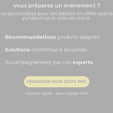
Vous préparez un événement ?
✨ -5% de bienvenue
vis personnalisé pour vos besoins en effets spécia
pyrotechnie et mise en scène.
Promos exclusives, nouveautés, idées créatives... Inscrivez-
vous à la newsletter et faites briller vos évènements au
meilleur prix !
Prénom
-
Recommandations
produits adaptés
-
Solutions
conformes & sécurisés
- Accompagnement par nos
experts
Recevoir ma remise -5%
DEMANDER MON DEVIS PRO
NON, MERCI
Réponse rapide - sans engagement
oir - DB2, pour tous vos spectacles !
design et moderne.
s de scratch. Il vous sera facile de démonter votre installation, 