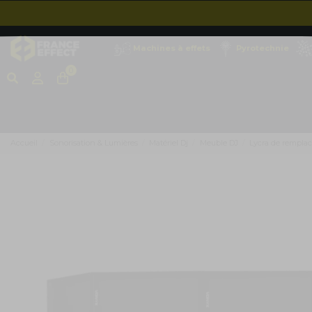
Machines à effets
Pyrotechnie
0
Accueil
Sonorisation & Lumières
Matériel Dj
Meuble DJ
Lycra de remplac