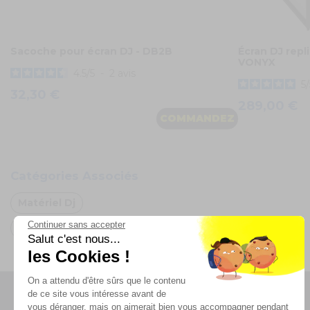
Sacoche pour écran DJ - DB2B
Écran DJ repl
VONYX
4.5
/
5
-
2
avis
5
/
32,30 €
289,00 €
COMMANDEZ
Catégories Associés
Matériel Dj
Continuer sans accepter
Oh FX
Salut c'est nous...
les Cookies !
On a attendu d'être sûrs que le contenu
de ce site vous intéresse avant de
vous déranger, mais on aimerait bien vous accompagner pendant