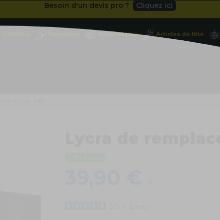
Livraison gratuite
dès 49
€
Besoin d'un devis pro ?
Cliquez ici
Confettis
Fumigène
Poudres Holi
Articles de fête
Livraison gratuite
dès 49
€
ement, noir - DB2
Lycra de remplac
En stock
39,90 €
TTC
5
/
5
-
2
avis