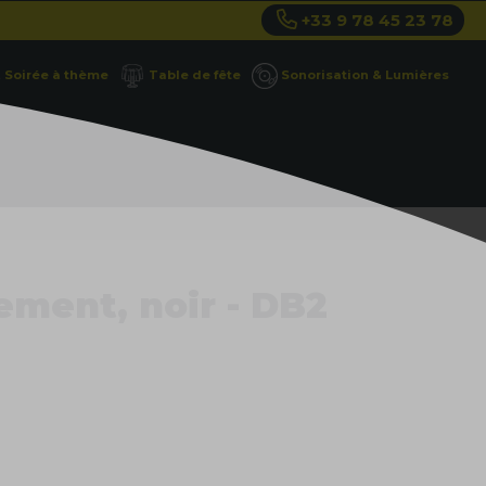
+33 9 78 45 23 78
Soirée à thème
Table de fête
Sonorisation & Lumières
ement, noir - DB2