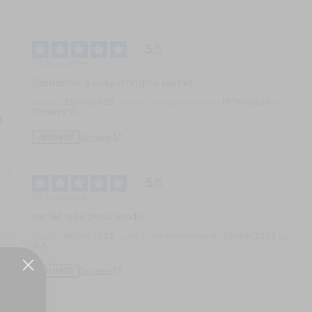
5
/
5
Avis vérifié
Conforme à celui d’origine parfait
Avis du
23/10/2025
, suite à une expérience du
17/10/2025
par
Thierry O.
Utile
(1)
Signaler
2
5
/
5
0
Avis vérifié
0
0
parfait très beau rendu
0
Avis du
05/10/2022
, suite à une expérience du
30/08/2022
par
A.A.
Utile
(1)
Signaler