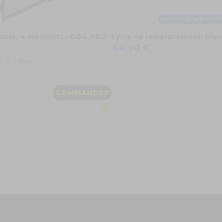
Disponible bientô
iable, 4 éléments - DB4-PRO
Lycra de remplacement, blan
44,90 €
5
-
1
avis
COMMANDEZ