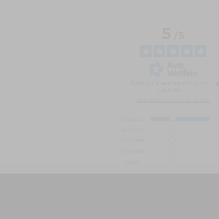
5
/
5
Basé sur
2
avis soumis à un
contrôle
Voir tous les avis sur ce site
5
étoiles
4
étoiles
3
étoiles
2
étoiles
1
étoile
Trier les avis