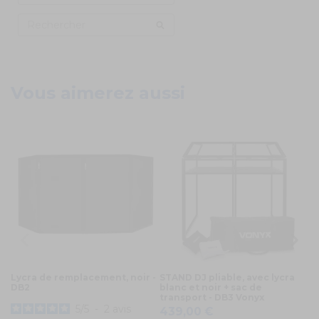
Vous aimerez aussi
Lycra de remplacement, noir -
STAND DJ pliable, avec lycra
Éc
DB2
blanc et noir + sac de
no
transport - DB3 Vonyx
1
5
/
5
-
2
avis
439,00 €