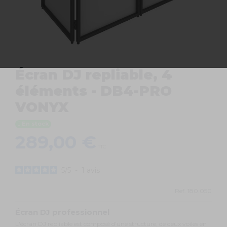
Écran DJ repliable, 4
éléments - DB4-PRO
VONYX
En stock
289,00 €
TTC
5
/
5
-
1
avis
Ref.
180.050
Écran DJ professionnel
L'écran DJ repliable est composé d'une structure, de deux voiles en