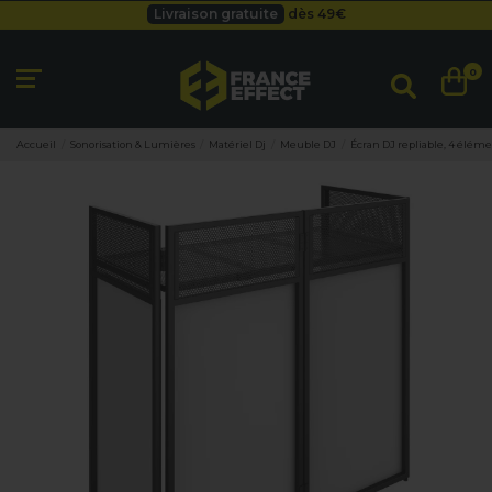
Livraison gratuite
dès 49
€
Besoin d'un devis pro ?
Cliquez ici
Livraison gratuite
dès 49
€
0
Accueil
Sonorisation & Lumières
Matériel Dj
Meuble DJ
Écran DJ repliable, 4 élé