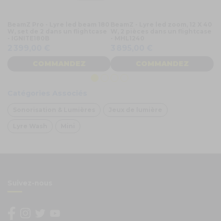
BeamZ Pro - Lyre led beam 180
BeamZ - Lyre led zoom, 12 X 40
Be
W, set de 2 dans un flightcase
W, 2 pièces dans un flightcase
a
- IGNITE180B
- MHL1240
4
2 399,00 €
3 895,00 €
COMMANDEZ
COMMANDEZ
Catégories Associés
Sonorisation & Lumières
Jeux de lumière
Lyre Wash
Mini
Suivez-nous