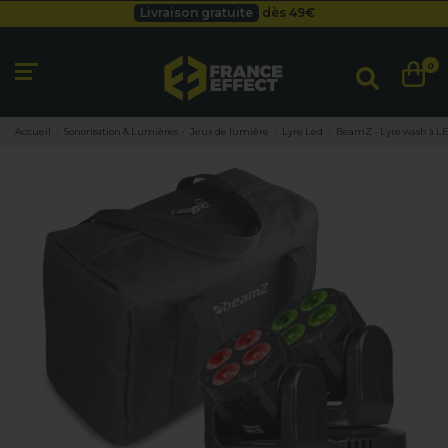
Livraison gratuite
dès 49
€
Besoin d'un devis pro ?
Cliquez ici
Livraison gratuite
dès 49
€
0
Accueil
Sonorisation & Lumières
Jeux de lumière
Lyre Led
BeamZ - Lyre wash à LED