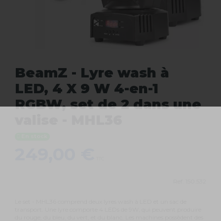
BeamZ - Lyre wash à
LED, 4 X 9 W 4-en-1
RGBW, set de 2 dans une
valise - MHL36
En stock
249,00 €
TTC
Ref.
150.532
Le set - MHL36 comprend deux lyres wash à LED et un sac de
transport. Une lyre comporte 4 LEDs de 9W, qui peuvent produire
du rouge, du bleu, du vert, et du blanc. Les machines possèdent des