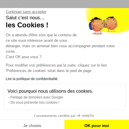
Newsletter
Continuer sans accepter
Salut c'est nous...
Enregistrez vous à la newsletter
les Cookies !
Restez à l'actualité sur nos produits et les offres du
On a attendu d'être sûrs que le contenu de
moment
ce site vous intéresse avant de vous
déranger, mais on aimerait bien vous accompagner pendant votre
visite...
C'est OK pour vous ?
NOS SERVICES
Pour modifier vos préférences par la suite, cliquez sur le lien
'Préférences de cookies' situé dans le pied de page.
INFORMATIONS
Lire la politique de confidentialité
Voici pourquoi nous utilisons des cookies.
CONTACT
Partage de données avec Google
On vous présente nos cookies !
Consentements certifiés par
AJOUTER AU PANIER
Je choisis
OK pour moi
© 2023 France Effect Tous droits réservés.