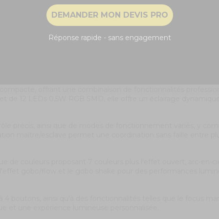
DEMANDER MON DEVIS PRO
NON, MERCI
Réponse rapide - sans engagement
t compacte, offrant une combinaison de fonctionnalités professio
et de 12 LEDs 0,5W RGB SMD, elle offre un éclairage dynamique 
le précis, ainsi que de modes de fonctionnement variés, y comp
tion maître/esclave permet une coordination sans faille entre plu
 de couleurs proposant 7 couleurs plus l'effet ouvert, arc-en-ciel
e l'effet gobo/flow et le gobo shake pour des performances lumin
outons, ainsi qu'à des fonctionnalités telles que le focus manu
tique et une expérience lumineuse personnalisée.