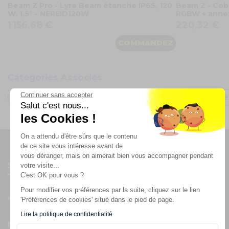
Beam Z Pro - Lyre Beam étanche IP65, 120
Beam Z - Cob
W, 1,5° - NEREID120W
RGBW + anne
1 156,68 €
220,32 €
COMMANDEZ
Catégories Associés
Continuer sans accepter
Sonorisation & Lumières
Jeux de lumière
Lyre B
Salut c'est nous...
les Cookies !
On a attendu d'être sûrs que le contenu
de ce site vous intéresse avant de
vous déranger, mais on aimerait bien vous accompagner pendant
Suivez-nous
votre visite...
C'est OK pour vous ?
Pour modifier vos préférences par la suite, cliquez sur le lien
'Préférences de cookies' situé dans le pied de page.
Lire la politique de confidentialité
Newsletter