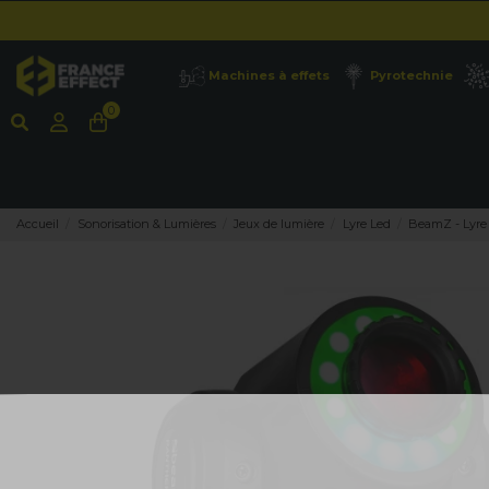
Machines à effets
Pyrotechnie
0
Accueil
Sonorisation & Lumières
Jeux de lumière
Lyre Led
BeamZ - Lyre