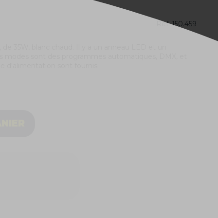
Ref.
150.459
de 35W, blanc chaud. Il y a un anneau LED et un
Les modes sont des programmes automatiques, DMX, et
le d'alimentation sont fournis.
ANIER