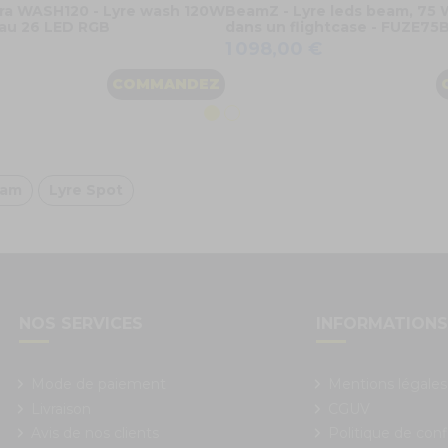
ra WASH120 - Lyre wash 120W
BeamZ - Lyre leds beam, 75 W
au 26 LED RGB
dans un flightcase - FUZE75
1 098,00 €
COMMANDEZ
eam
Lyre Spot
NOS SERVICES
INFORMATION
Mode de paiement
Mentions légales
Livraison
CGUV
Avis de nos clients
Politique de conf