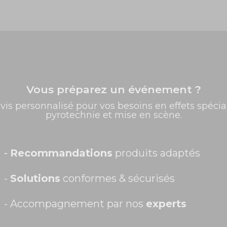
Vous préparez un événement ?
✨ -5% de bienvenue
vis personnalisé pour vos besoins en effets spécia
pyrotechnie et mise en scène.
Promos exclusives, nouveautés, idées créatives... Inscrivez-
vous à la newsletter et faites briller vos évènements au
meilleur prix !
Prénom
-
Recommandations
produits adaptés
ave
-
Solutions
conformes & sécurisés
- Accompagnement par nos
experts
Recevoir ma remise -5%