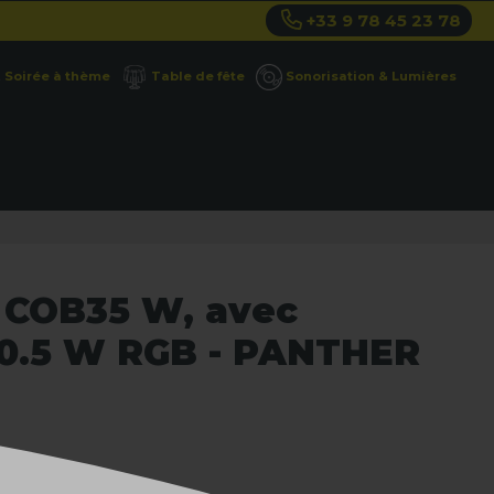
+33 9 78 45 23 78
Soirée à thème
Table de fête
Sonorisation & Lumières
 COB35 W, avec
 0.5 W RGB - PANTHER