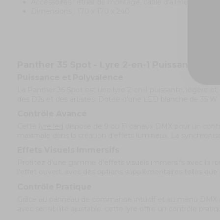
Accessoires : étrier de montage, câble d'alimentation
Dimensions : 170 x 170 x 240
Panther 35 Spot - Lyre 2-en-1 Puissante
Puissance et Polyvalence
La Panther 35 Spot est une lyre 2-en-1 puissante, légère e
des DJs et des artistes. Dotée d'une LED blanche de 35 W 
Contrôle Avancé
Cette
lyre led
dispose de 9 ou 11 canaux DMX pour un contrô
maximale dans la création d'effets lumineux. La synchronisa
Effets Visuels Immersifs
Profitez d'une gamme d'effets visuels immersifs avec la roue
l'effet ouvert, avec des options supplémentaires telles qu
Contrôle Pratique
Grâce au panneau de commande intuitif et au menu DMX à 4 b
avec sensibilité ajustable, cette lyre offre un contrôle pra