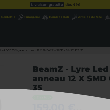
Besoin d'un devis pro ?
Cliquez ici
Livraison gratuite
dès 49
€
Confettis
Fumigène
Poudres Holi
Articles de fête
Besoin d'un devis pro ?
Cliquez ici
Livraison gratuite
dès 49
€
 Led COB35 W, avec anneau 12 X SMD 0.5 W RGB - PANTHER 35
BeamZ - Lyre Led
anneau 12 X SMD
35
En stock
159,00 €