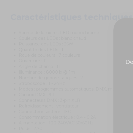
Caractéristiques techniques
Source de lumière : LED monochrome
Couleurs des LEDs : blanc chaud
Puissance des LEDs : 35W
Quantité des LEDs : 1
Roue de couleurs : 7 couleurs
Ouverture : 11
De
Angle de champ : 11
Illuminance : 8000 lx @ 1m
Nombre de gobos statiques : 7
Stroboscope : 1 - 24Hz
Modes : programmes automatiques, DMX, master / sl
Canaux DMX : 9.11
Connecteurs DMX : 3-pin XLR
Refroidissement : ventilateur
Connecteur secteur : IEC
Consommation électrique : 0.4 - 0.2A
Alimentation : 100-240VAC 50/60Hz
Poids : 2.70