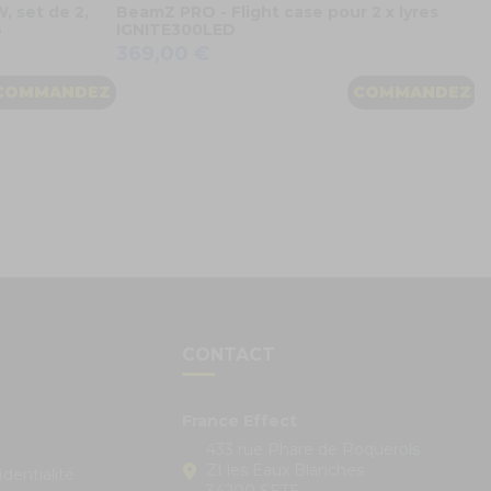
, set de 2,
BeamZ PRO - Flight case pour 2 x lyres
B
IGNITE300LED
369,00 €
COMMANDEZ
COMMANDEZ
S
CONTACT
France Effect
433 rue Phare de Roquerols
ZI les Eaux Blanches
identialité