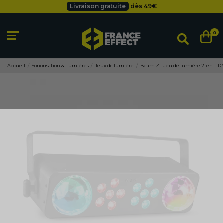
Livraison gratuite
dès 49
€
Besoin d'un devis pro ?
Cliquez ici
Livraison gratuite
dès 49
€
0
Accueil
Sonorisation & Lumières
Jeux de lumière
Beam Z - Jeu de lumière 2-en-1 