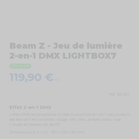
Beam Z - Jeu de lumière
2-en-1 DMX LIGHTBOX7
En stock
119,90 €
TTC
Ref.
153.694
Effet 2-en-1 DMX
L'effet DMX se compose de 24 leds monochrome 4 en 1. Les couleurs
des leds sont les suivantes : rouge, vert, bleu, ambre, blanc, rose.
L'angle de faisceau est de 25°.
Dimensions (L x l x h) : 130 x 370 x 90 mm