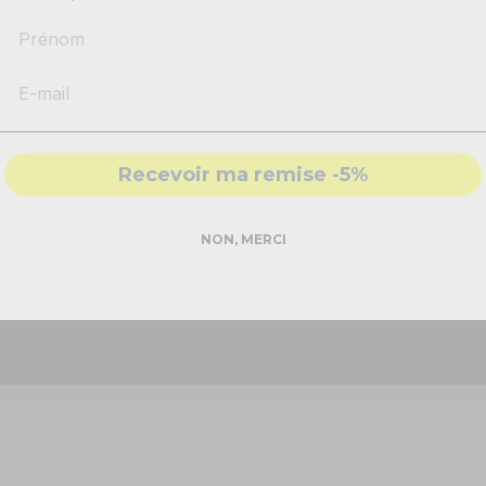
Prénom
-
Recommandations
produits adaptés
-
Solutions
conformes & sécurisés
- Accompagnement par nos
experts
Recevoir ma remise -5%
DEMANDER MON DEVIS PRO
NON, MERCI
ightcase pour 6 barres sur batterie BBB612 avec fonc
 peut recharger vos appareils, via les prises intégrées.
Réponse rapide - sans engagement
 la solution pour le transport de vos barres BBB612 !