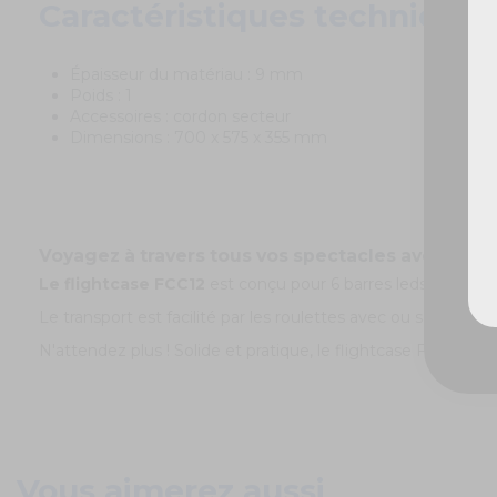
Caractéristiques techniques
Épaisseur du matériau : 9 mm
Poids : 1
Accessoires : cordon secteur
Dimensions : 700 x 575 x 355 mm
Voyagez à travers tous vos spectacles avec ce fl
Le flightcase FCC12
est conçu pour 6 barres leds. L'article
Le transport est facilité par les roulettes avec ou sans frein.
N'attendez plus ! Solide et pratique, le flightcase FCC12 est
Vous aimerez aussi