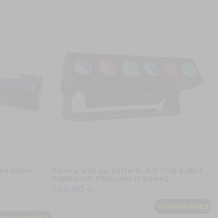
B
L
4
ire 60cm
Barre à leds sur batterie, 6 X 12 W 6-EN-1
RGBWA-UV, DMX sans fil BeamZ
289,00 €
COMMANDEZ
COMMANDEZ