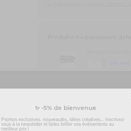
1 x Flightcase pour 6 barres sur batterie 
Produits fréquemment ach
Barre à leds sur bat
289,00 €
Vous préparez un événement ?
✨ -5% de bienvenue
vis personnalisé pour vos besoins en effets spécia
pyrotechnie et mise en scène.
Promos exclusives, nouveautés, idées créatives... Inscrivez-
vous à la newsletter et faites briller vos évènements au
meilleur prix !