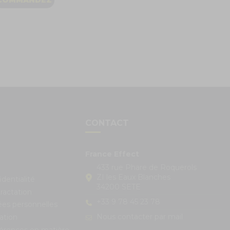
S
CONTACT
France Effect
433 rue Phare de Roquerols
ZI les Eaux Blanches
identialité
34200 SETE
ractation
+33 9 78 45 23 78
ées personnelles
Nous contacter par mail
ation
férences en matière