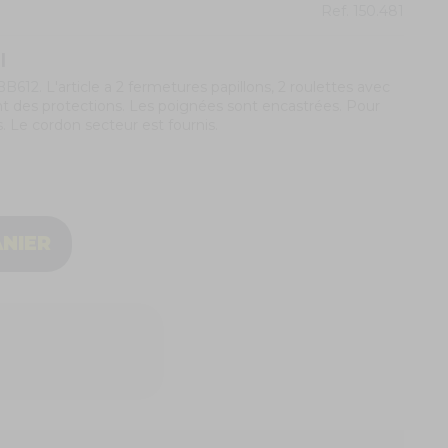
Ref.
150.481
l
BB612
. L'article a 2 fermetures papillons, 2 roulettes avec
 ont des protections. Les poignées sont encastrées. Pour
s. Le cordon secteur est fournis.
ANIER