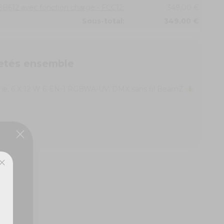
BBB612 avec fonction charge - FCC12:
349,00 €
Sous-total:
349,00 €
etés ensemble
terie, 6 X 12 W 6-EN-1 RGBWA-UV, DMX sans fil BeamZ
ux,