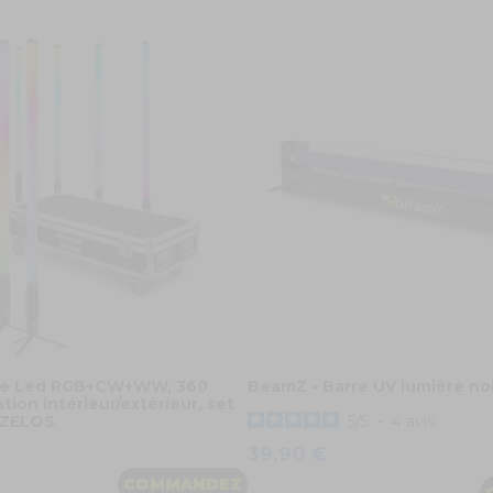
be Led RGB+CW+WW, 360
BeamZ - Barre UV lumière no
ation intérieur/extérieur, set
- ZELOS
5
/
5
-
4
avis
39,90 €
COMMANDEZ