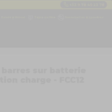
+33 9 78 45 23 78
Soirée à thème
Table de fête
Sonorisation & Lumières
 barres sur batterie
tion charge - FCC12