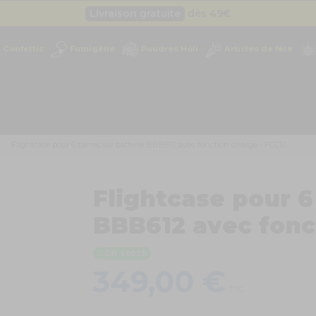
Livraison gratuite
dès 49
€
Besoin d'un devis pro ?
Cliquez ici
Confettis
Fumigène
Poudres Holi
Articles de fête
Livraison gratuite
dès 49
€
Flightcase pour 6 barres sur batterie BBB612 avec fonction charge - FCC12
Flightcase pour 6
BBB612 avec fonc
En stock
349,00 €
TTC