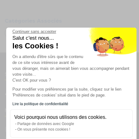
Catégories Associés
Continuer sans accepter
Oh FX
Salut c'est nous...
les Cookies !
On a attendu d'être sûrs que le contenu
de ce site vous intéresse avant de
vous déranger, mais on aimerait bien vous accompagner pendant
Suivez-nous
votre visite...
C'est OK pour vous ?
Pour modifier vos préférences par la suite, cliquez sur le lien
'Préférences de cookies' situé dans le pied de page.
Lire la politique de confidentialité
Newsletter
Voici pourquoi nous utilisons des cookies.
Partage de données avec Google
Enregistrez vous à la newsletter
On vous présente nos cookies !
Restez à l'actualité sur nos produits et les offres du moment