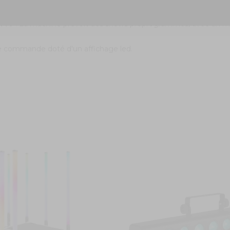
ed 12 X 6 W 4-en-1 RGBW - LCB140 !
B140
! La machine prévoit des shows préprogrammés, avec un m
 de commande doté d'un affichage led.