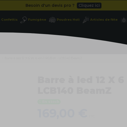
Besoin d'un devis pro ?
Cliquez ici
Livraison gratuite
dès 49
€
Confettis
Fumigène
Poudres Holi
Articles de fête
Besoin d'un devis pro ?
Cliquez ici
Livraison gratuite
dès 49
€
Barre à led 12 X 6 W 4-en-1 RGBW - LCB140 BeamZ
Barre à led 12 X 
LCB140 BeamZ
En stock
169,00 €
TTC