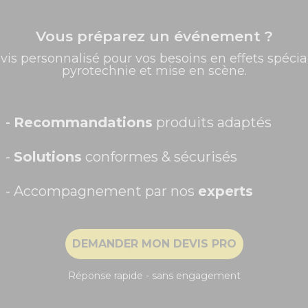
Vous préparez un événement ?
✨ -5% de bienvenue
vis personnalisé pour vos besoins en effets spécia
pyrotechnie et mise en scène.
Promos exclusives, nouveautés, idées créatives... Inscrivez-
vous à la newsletter et faites briller vos évènements au
meilleur prix !
Prénom
-
Recommandations
produits adaptés
-
Solutions
conformes & sécurisés
- Accompagnement par nos
experts
Recevoir ma remise -5%
DEMANDER MON DEVIS PRO
NON, MERCI
Réponse rapide - sans engagement