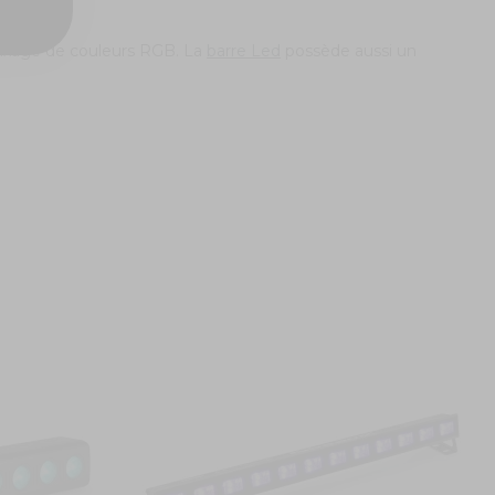
ixage de couleurs RGB. La
barre Led
possède aussi un
B
4