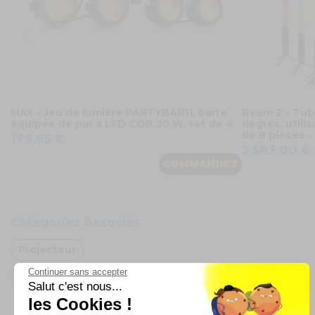
MAX - Jeu de lumière PARTYBAR11, barre
Beam Z - Tu
équipée de par à LED COB 20 W, set de 4
degrés, utilis
de 8 pièces 
179,95 €
2 583,00 €
COMMANDEZ
Catégories Associés
Projecteur
Continuer sans accepter
Oh FX
Salut c'est nous...
les Cookies !