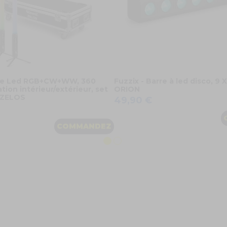
be Led RGB+CW+WW, 360
Fuzzix - Barre à led disco, 9
ation intérieur/extérieur, set
ORION
- ZELOS
49,90 €
COMMANDEZ