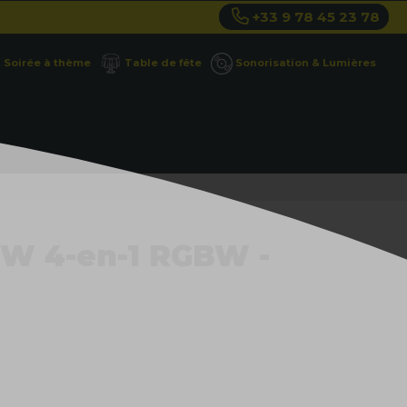
+33 9 78 45 23 78
Soirée à thème
Table de fête
Sonorisation & Lumières
6 W 4-en-1 RGBW -