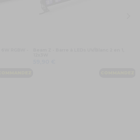
 X 6W RGBW -
Beam Z - Barre à LEDs UV/Blanc 2 en 1,
12x3W
59,90 €
COMMANDEZ
COMMANDEZ