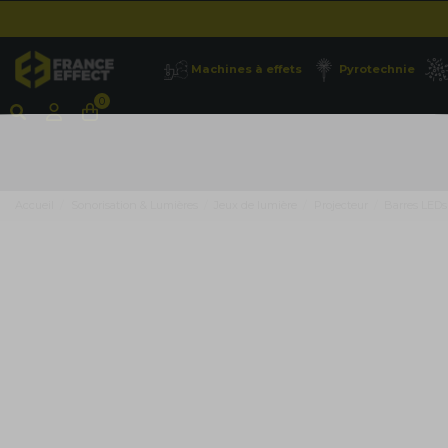
Machines à effets
Pyrotechnie
0
Accueil
Sonorisation & Lumières
Jeux de lumière
Projecteur
Barres LEDs