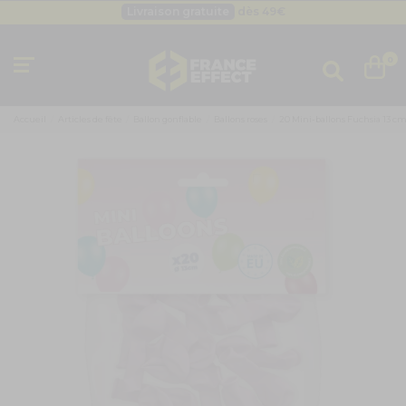
Livraison gratuite
dès 49
€
Besoin d'un devis pro ?
Cliquez ici
Livraison gratuite
dès 49
€
0
Accueil
Articles de fête
Ballon gonflable
Ballons roses
20 Mini-ballons Fuchsia 13 c