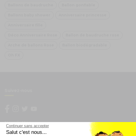
Ballons de baudruche
Ballon gonflable
Ballons baby shower
Anniversaire princesse
Anniversaire fille
Déco Anniversaire Rose
Ballon de baudruche rose
Arche de ballons Rose
Ballon biodégradable
Oh FX
Suivez-nous
Newsletter
Continuer sans accepter
Salut c'est nous...