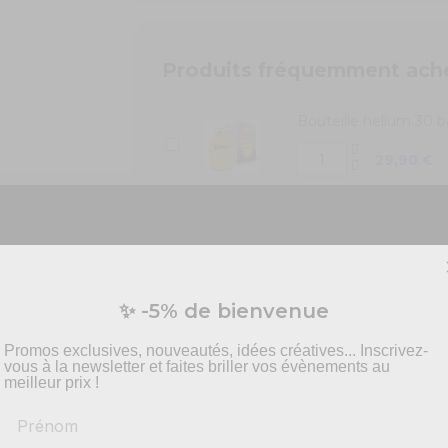
Produits fréquemment ach
Bouteille helium 30 b
29,90 €
Bouteille hélium 50 b
48,90 €
Vous préparez un événement ?
✨ -5% de bienvenue
vis personnalisé pour vos besoins en effets spécia
pyrotechnie et mise en scène.
Promos exclusives, nouveautés, idées créatives... Inscrivez-
vous à la newsletter et faites briller vos évènements au
meilleur prix !
Prénom
-
Recommandations
produits adaptés