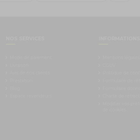
NOS SERVICES
INFORMATION
Mode de paiement
Mentions légales
Livraison
CGUV
Avis de nos clients
Politique de conf
Prestation
Formulaire de rét
Blog
Formulaire donn
Espace revendeurs
Charte de rétract
Modifier vos pré
de cookies
 Options
ètres de confidentialité, en garantissant la conformité avec le