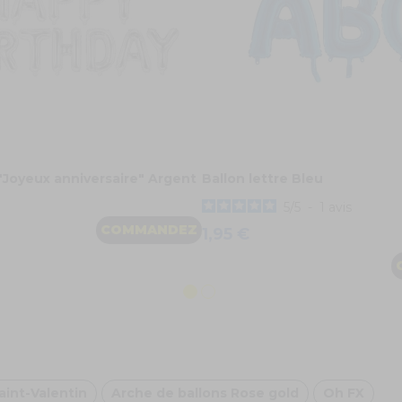
 "Joyeux anniversaire" Argent
Ballon lettre Bleu
5
/
5
-
1
avis
COMMANDEZ
1,95 €
aint-Valentin
Arche de ballons Rose gold
Oh FX