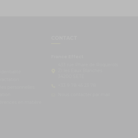
S
CONTACT
France Effect
433 rue Phare de Roquerols
ZI les Eaux Blanches
identialité
34200 SETE
ractation
+33 9 78 45 23 78
ées personnelles
Nous contacter par mail
ation
férences en matière
s réglementations. Personnalisez vos préférences pour contrôle