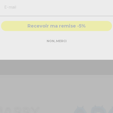
-
Solutions
conformes & sécurisés
llon love !
on lettres
va pouvoir mettre en valeur et sublimer votre décora
- Accompagnement par nos
experts
e ballon va apporter la touche de magie dont vous aviez besoin !
Recevoir ma remise -5%
oir être mis en valeur sur les murs et va pouvoir refléter la lumiè
 nuit et décorer votre salle de réception de petits ballons rose gold
DEMANDER MON DEVIS PRO
NON, MERCI
Réponse rapide - sans engagement