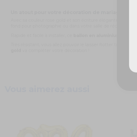
Un atout pour votre décoration de mariage : le ba
Avec sa couleur rose gold et son écriture élégante, ce
ball
fond pour photographie ou dans votre salle de réception, c
Rapide et facile à installer, ce
ballon en aluminium
va pouv
Très résistant, vous allez pouvoir le laisser flotter toute la
gold
va compléter votre décoration !
Vous aimerez aussi