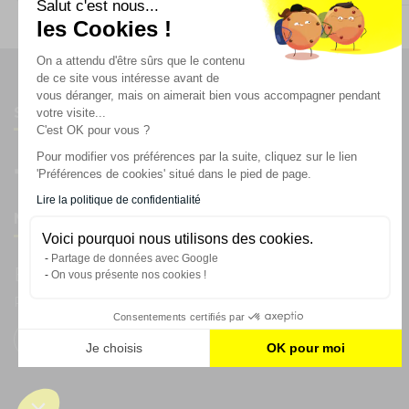
Salut c'est nous...
les Cookies !
On a attendu d'être sûrs que le contenu
de ce site vous intéresse avant de
vous déranger, mais on aimerait bien vous accompagner pendant
Suivez-nous
votre visite...
C'est OK pour vous ?
Pour modifier vos préférences par la suite, cliquez sur le lien
'Préférences de cookies' situé dans le pied de page.
Lire la politique de confidentialité
Newsletter
Voici pourquoi nous utilisons des cookies.
Partage de données avec Google
Enregistrez vous à la newsletter
On vous présente nos cookies !
Restez à l'actualité sur nos produits et les offres du moment
Consentements certifiés par
Je choisis
OK pour moi
Plateforme de Gestion du Consentement : Personnalisez vos
Axeptio consent
Notre plateforme vous permet d'adapter et de gérer vos param