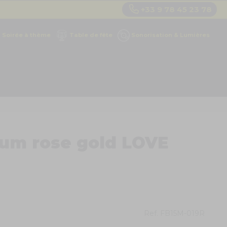
+33 9 78 45 23 78
Soirée à thème
Table de fête
Sonorisation & Lumières
ium rose gold LOVE
Ref.
FB15M-019R