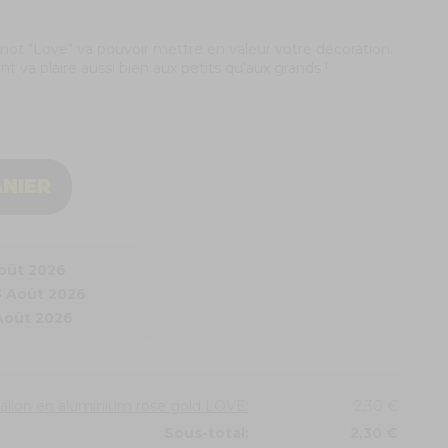
mot "Love" va pouvoir mettre en valeur votre décoration.
t va plaire aussi bien aux petits qu'aux grands !
ANIER
Août 2026
3 Août 2026
 Août 2026
Ballon en aluminium rose gold LOVE:
2,30 €
Sous-total:
2,30 €