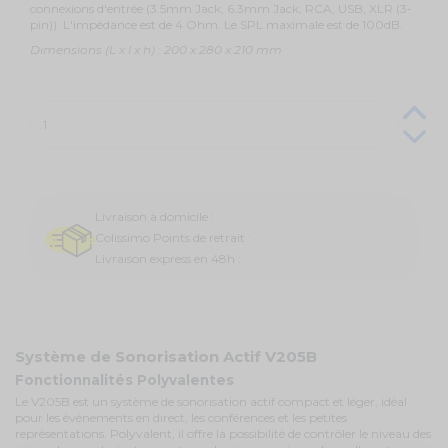
connexions d'entrée (3.5mm Jack, 6.3mm Jack, RCA, USB, XLR (3-
pin)). L'impédance est de 4 Ohm. Le SPL maximale est de 100dB.
Dimensions (L x l x h) : 200 x 280 x 210 mm
Livraison à domicile :
Colissimo Points de retrait :
Livraison express en 48h :
Système de Sonorisation Actif V205B
Fonctionnalités Polyvalentes
Le V205B est un système de sonorisation actif compact et léger, idéal
pour les événements en direct, les conférences et les petites
représentations. Polyvalent, il offre la possibilité de contrôler le niveau des