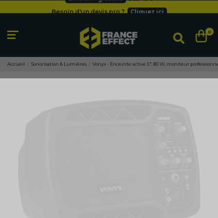
Besoin d'un devis pro ?
Cliquez ici
Livraison gratuite
dès 49
€
0
Accueil
Sonorisation & Lumières
Vonyx - Enceinte active 5", 80 W, moniteur profession