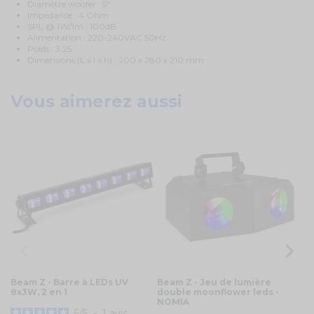
Diamètre woofer : 5"
Impédance : 4 Ohm
SPL @ 1W/1m : 100dB
Alimentation : 220-240VAC 50Hz
Poids : 3,25
Dimensions (L x l x h) : 200 x 280 x 210 mm
Vous aimerez aussi
Beam Z - Barre à LEDs UV
Beam Z - Jeu de lumière
Vo
8x3W, 2 en 1
double moonflower leds -
ba
NOMIA
mi
5
/
5
-
1
avis