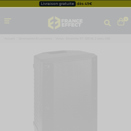
Livraison gratuite
dès 49
€
Besoin d'un devis pro ?
Cliquez ici
Livraison gratuite
dès 49
€
0
Accueil
Sonorisation & Lumières
Vonyx - Enceinte 10", 500 W, 2 voies, ABS