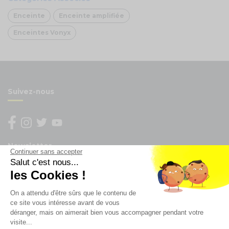
Enceinte
Enceinte amplifiée
Enceintes Vonyx
Suivez-nous
Newsletter
Continuer sans accepter
Salut c'est nous...
Enregistrez vous à la newsletter
les Cookies !
Restez à l'actualité sur nos produits et les offres du
On a attendu d'être sûrs que le contenu de
moment
ce site vous intéresse avant de vous
déranger, mais on aimerait bien vous accompagner pendant votre
visite...