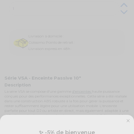
Livraison à domicile :
Colissimo Points de retrait :
Livraison express en 48h :
Série VSA - Enceinte Passive 10"
Description
La série VSA se compose d'une gamme
d'enceintes
haute puissance
conçues pour des performances exceptionnelles. Cette série a été réalisée
dans une construction ABS robuste à la fois pour gérer la puissance et
rester suffisamment légère pour une utilisation mobile. L'enceinte
parfaite pour tout DJ ou artiste en direct, mais également adaptée à une
utilisation en tant que retour de scène ou pour une installation en club.
Caractéristiques
Enceinte passive 10" 500 W 2 voies
✨ -5% de bienvenue