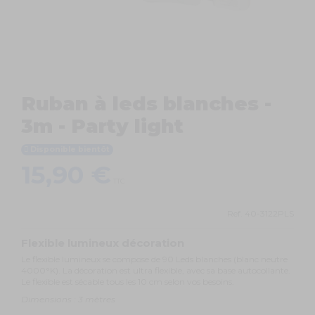
Ruban à leds blanches -
3m - Party light
Disponible bientôt
15,90 €
TTC
Ref.
40-3122PLS
Flexible lumineux décoration
Le flexible lumineux se compose de 90 Leds blanches (blanc neutre
4000°K). La décoration est ultra flexible, avec sa base autocollante.
Le flexible est sécable tous les 10 cm selon vos besoins.
Dimensions : 3 mètres