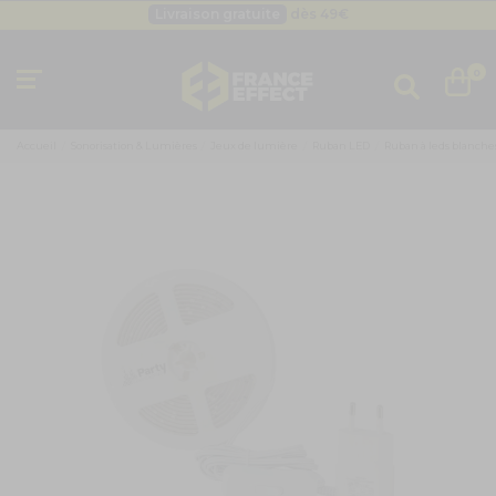
Livraison gratuite
dès 49
€
Besoin d'un devis pro ?
Cliquez ici
Livraison gratuite
dès 49
€
0
Accueil
Sonorisation & Lumières
Jeux de lumière
Ruban LED
Ruban à leds blanches