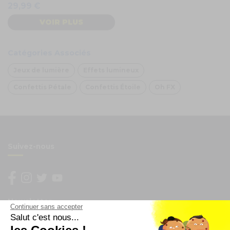
29,99 €
VOIR PLUS
Catégories Associés
Jeux de lumière
Effets lumineux
Confettis Pétale
Confettis Étoile
Oh FX
Suivez-nous
Newsletter
Continuer sans accepter
Salut c'est nous...
Enregistrez vous à la newsletter