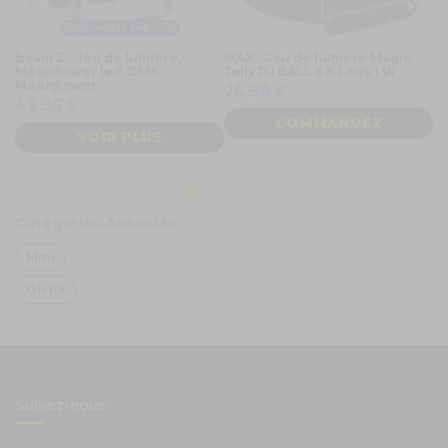
Disponible bientôt
Beam Z - Jeu de lumière,
MAX - Jeu de lumière Magic
MA
Moonflower led, DMX -
Jelly DJ BALL 6 X Leds 1 W
P
Moonflower
de
26,90 €
S
49,95 €
1
COMMANDEZ
VOIR PLUS
Catégories Associés
Mini
Oh FX
Suivez-nous