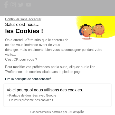
Newsletter
Continuer sans accepter
Salut c'est nous...
les Cookies !
Enregistrez vous à la newsletter
Restez à l'actualité sur nos produits et les offres du
On a attendu d'être sûrs que le contenu de
moment
ce site vous intéresse avant de vous
déranger, mais on aimerait bien vous accompagner pendant votre
visite...
C'est OK pour vous ?
NOS SERVICES
Pour modifier vos préférences par la suite, cliquez sur le lien
'Préférences de cookies' situé dans le pied de page.
INFORMATIONS
Lire la politique de confidentialité
Voici pourquoi nous utilisons des cookies.
CONTACT
Partage de données avec Google
On vous présente nos cookies !
Consentements certifiés par