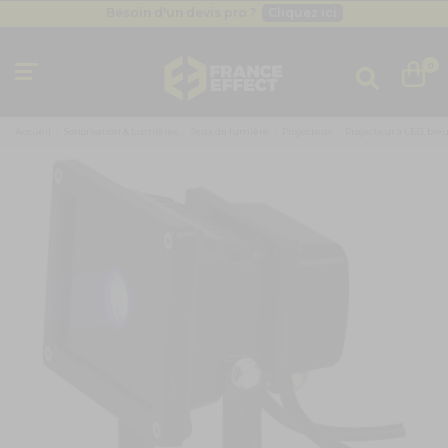
Besoin d'un devis pro ?
Cliquez ici
Livraison gratuite
dès 49
€
Besoin d'un devis pro ?
Cliquez ici
0
Livraison gratuite
dès 49
€
Accueil
Sonorisation & Lumières
Jeux de lumière
Projecteur
Projecteur à LED, ble