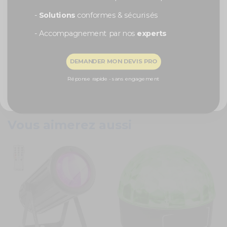
Caractéristiques techniques
-
Solutions
conformes & sécurisés
Angle d'ouverture : 65°
- Accompagnement par nos
experts
Puissance du LED : 6W
Indice de protection : IP65
Recevoir ma remise -5%
Couleur du LED : bleu
DEMANDER MON DEVIS PRO
Consommation : 8 VA
Température de fonctionnement : 0 - 40°C
NON, MERCI
Réponse rapide - sans engagement
Alimentation : 230 V~ / 50 Hz
Poids : 0.75 kg
Dimensions : 115 x 86 x 110 mm
Vous aimerez aussi