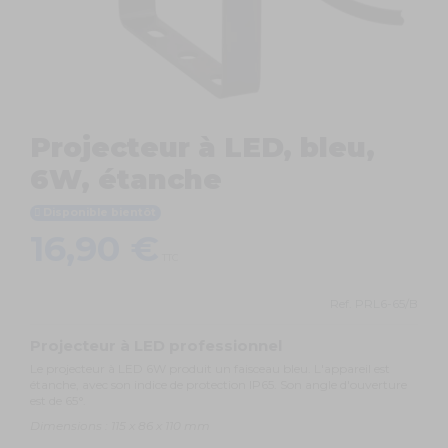
Projecteur à LED, bleu,
6W, étanche
Disponible bientôt
16,90 €
TTC
Ref.
PRL6-65/B
Projecteur à LED professionnel
Le projecteur à LED 6W produit un faisceau bleu. L'appareil est
étanche, avec son indice de protection IP65. Son angle d'ouverture
est de 65°.
Dimensions : 115 x 86 x 110 mm