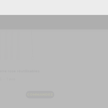
Réponse rapide - sans engagement
erre rose réutilisables
5
-
1
avis
COMMANDEZ