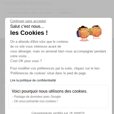
Catégories Associés
Anniversaire arc en ciel
Pailles
Continuer sans accepter
Oh FX
Salut c'est nous...
les Cookies !
On a attendu d'être sûrs que le contenu
de ce site vous intéresse avant de
vous déranger, mais on aimerait bien vous accompagner pendant
Suivez-nous
votre visite...
C'est OK pour vous ?
Pour modifier vos préférences par la suite, cliquez sur le lien
'Préférences de cookies' situé dans le pied de page.
Lire la politique de confidentialité
Newsletter
Voici pourquoi nous utilisons des cookies.
Partage de données avec Google
Enregistrez vous à la newsletter
On vous présente nos cookies !
Restez à l'actualité sur nos produits et les offres du moment
Consentements certifiés par