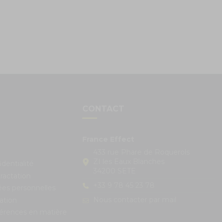
S
CONTACT
France Effect
433 rue Phare de Roquerols
ZI les Eaux Blanches
identialité
34200 SETE
ractation
+33 9 78 45 23 78
ées personnelles
Nous contacter par mail
ation
férences en matière