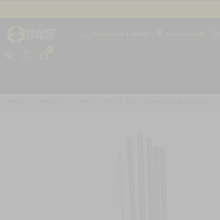
Machines à effets
Pyrotechnie
0
Accueil
Table de fête
Pailles
Paille en inox
5 pailles en inox rainbow