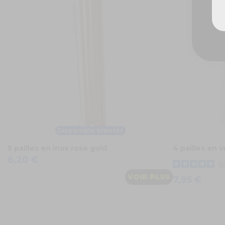
Disponible bientôt
5 pailles en inox rose gold
4 pailles en v
6,20 €
5
/
VOIR PLUS
7,95 €