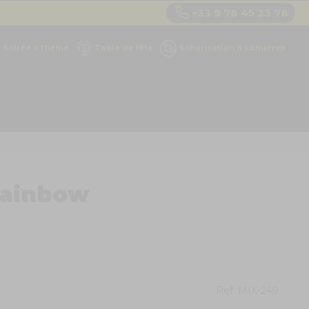
+33 9 78 45 23 78
Soirée à thème
Table de fête
Sonorisation & Lumières
 rainbow
Ref.
MIX-249