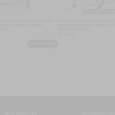
Disponible bientô
avec support articulé, filtre
Micro studio, condensateur, 
nette, pince et câble -
avec pied de table, support,
onyx
câble - CM300S...
35,95 €
COMMANDEZ
NOS SERVICES
INFORMATION