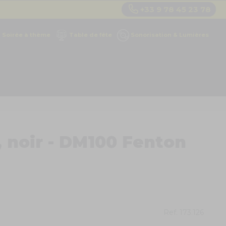
+33 9 78 45 23 78
Soirée à thème
Table de fête
Sonorisation & Lumières
 noir - DM100 Fenton
Ref.
173.126