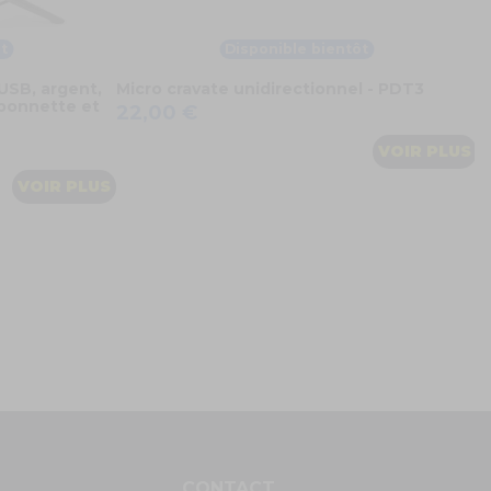
t
Disponible bientôt
USB, argent,
Micro cravate unidirectionnel - PDT3
 bonnette et
22,00 €
VOIR PLUS
VOIR PLUS
S
CONTACT