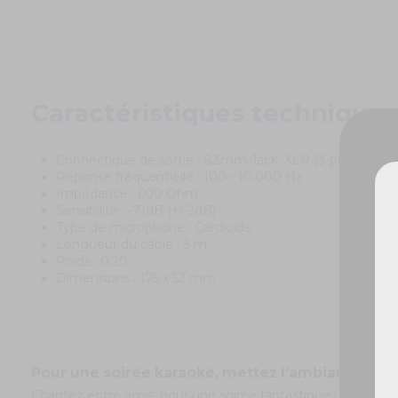
Caractéristiques techniques
Connectique de sortie : 6.3mm Jack. XLR (3-pin)
Réponse fréquentielle : 100 - 10.000 Hz
Impédance : 600 Ohm
Sensibilité : -71dB (+/-2dB)
Type de microphone : Cardioïde
De
Longueur du câble : 3 m
Poids : 0.20
Dimensions : 175 x 52 mm
Pour une soirée karaoké, mettez l'ambiance ave
Chantez entre amis, pour une soirée fantastique ! Le micr