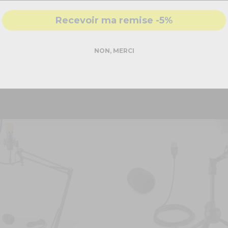
- Accompagnement par nos
experts
Recevoir ma remise -5%
ualité pour impressionner toute la salle !
DEMANDER MON DEVIS PRO
NON, MERCI
Réponse rapide - sans engagement