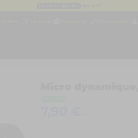
Livraison gratuite
dès 49
€
Besoin d'un devis pro ?
Cliquez ici
Confettis
Fumigène
Poudres Holi
Articles de fête
Livraison gratuite
dès 49
€
ton
Micro dynamique,
En stock
7,90 €
TTC