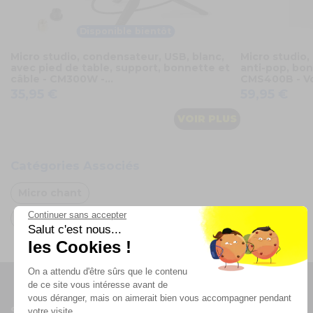
Disponible bientôt
Micro studio, condensateur, USB, blanc,
Micro studio, 
avec pied de table, support, bonnette et
anti-pop, bon
câble - CM300W -...
CMS400B - V
35,95 €
59,95 €
VOIR PLUS
Catégories Associés
Micro chant
Continuer sans accepter
Oh FX
Salut c'est nous...
les Cookies !
On a attendu d'être sûrs que le contenu
de ce site vous intéresse avant de
vous déranger, mais on aimerait bien vous accompagner pendant
Suivez-nous
votre visite...