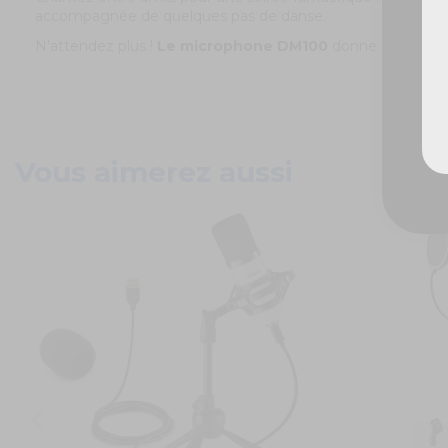
accompagnée de quelques pas de danse.
N'attendez plus !
Le microphone DM100
donne un son de q
Vous aimerez aussi