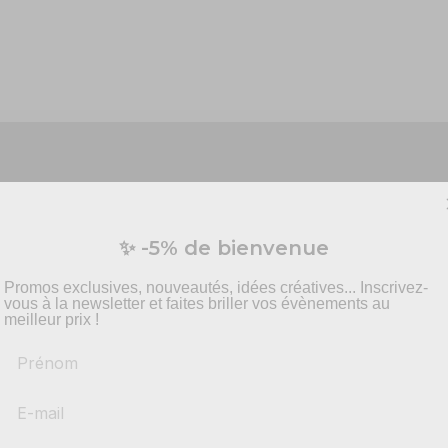
Vous préparez un événement ?
✨ -5% de bienvenue
vis personnalisé pour vos besoins en effets spécia
pyrotechnie et mise en scène.
Promos exclusives, nouveautés, idées créatives... Inscrivez-
vous à la newsletter et faites briller vos évènements au
meilleur prix !
Prénom
-
Recommandations
produits adaptés
-
Solutions
conformes & sécurisés
c ce sublime micro dynamique, noir - DM100 !
o fonctionne avec un câble fourni. Sa longueur de 3 mètres per