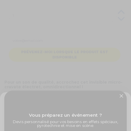
PRÉVENEZ-MOI LORSQUE LE PRODUIT EST
DISPONIBLE
Pour un son de qualité, accrochez cet invisible micro-
cravate électret, omnidirectionnel !
Le micro-cravate omnidirectionnel
est la solution pour un son
unique et clair. Le micro capte uniquement le son du porteur, en
supprimant les bruits aux alentours.
✨ -5% de bienvenue
La couleur beige du micro électret permet une discrétion parfaite.
Vous préparez un événement ?
N'attendez plus ! Obtenez
ce
micro-cravate
électret
pour des
Promos exclusives, nouveautés, idées créatives... Inscrivez-
Devis personnalisé pour vos besoins en effets spéciaux,
incroyables interviews !
vous à la newsletter et faites briller vos évènements au
pyrotechnie et mise en scène.
meilleur prix !