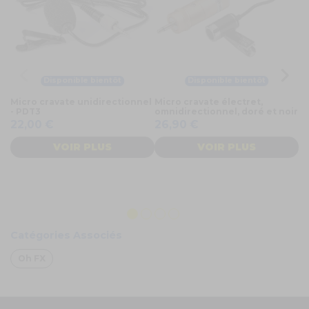
Disponible bientôt
Disponible bientôt
Micro cravate unidirectionnel
Micro cravate électret,
Mi
- PDT3
omnidirectionnel, doré et noir
ca
22,00 €
26,90 €
1
VOIR PLUS
VOIR PLUS
Catégories Associés
Oh FX