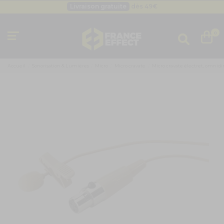
Livraison gratuite
dès 49
€
Besoin d'un devis pro ?
Cliquez ici
Livraison gratuite
dès 49
€
0
Accueil
Sonorisation & Lumières
Micro
Micro cravate
Micro cravate électret, omnidi