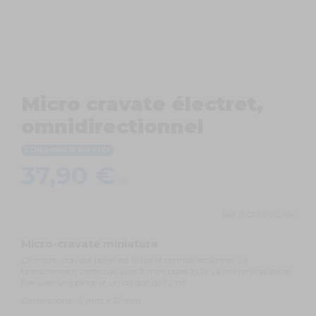
Micro cravate électret,
omnidirectionnel
Disponible bientôt
37,90 €
TTC
Ref.
ECM-501L/SK
Micro-cravate miniature
Ce micro-cravate beige est filaire et omnidirectionnel. Le
branchement s'effectue avec 3 mini pôles XLR. Le micro-cravate se
fixe avec une pince et un cordon de 1.2 m.
Dimensions : 5 mm x 10 mm