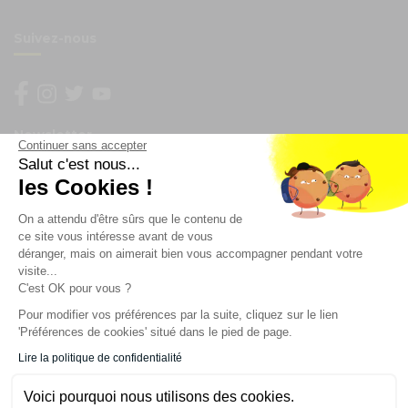
Suivez-nous
Newsletter
Continuer sans accepter
Salut c'est nous...
Enregistrez vous à la newsletter
les Cookies !
Restez à l'actualité sur nos produits et les offres du
On a attendu d'être sûrs que le contenu de
moment
ce site vous intéresse avant de vous
déranger, mais on aimerait bien vous accompagner pendant votre
visite...
C'est OK pour vous ?
NOS SERVICES
Pour modifier vos préférences par la suite, cliquez sur le lien
'Préférences de cookies' situé dans le pied de page.
INFORMATIONS
Lire la politique de confidentialité
Voici pourquoi nous utilisons des cookies.