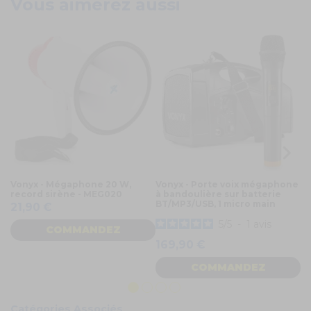
Vous aimerez aussi
Vonyx - Mégaphone 20 W,
Vonyx - Porte voix mégaphone
M
record sirène - MEG020
à bandoulière sur batterie
11
BT/MP3/USB, 1 micro main
21,90 €
1
5
/
5
-
1
avis
COMMANDEZ
169,90 €
COMMANDEZ
Catégories Associés