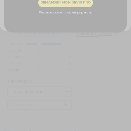
DEMANDER MON DEVIS PRO
bonne qualité prix
NON, MERCI
Réponse rapide - sans engagement
Avis du
05/10/2022
, suite à un
expérience du
08/09/2022
par
Basé sur
1
avis soumis à un
A.A.
contrôle
Voir tous les avis sur ce site
Utile
(0)
Signaler
5
étoiles
1
4
étoiles
0
3
étoiles
0
2
étoiles
0
1
étoile
0
Trier les avis