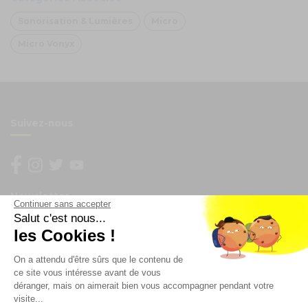
Sonorisation & Lumières
Micro
Micro Vonyx
Suivez-nous
Newsletter
Continuer sans accepter
Salut c'est nous...
Enregistrez vous à la newsletter
les Cookies !
Restez à l'actualité sur nos produits et les offres du
On a attendu d'être sûrs que le contenu de
moment
ce site vous intéresse avant de vous
déranger, mais on aimerait bien vous accompagner pendant votre
visite...