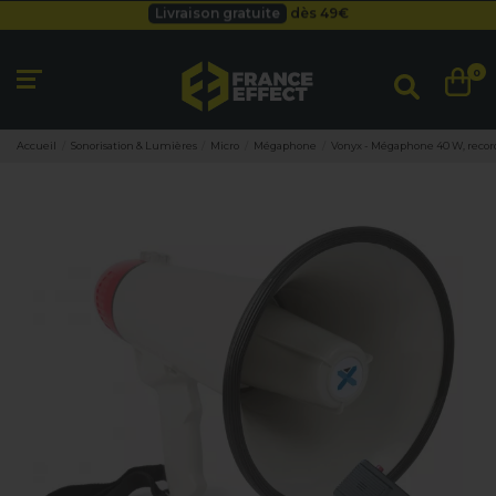
Besoin d'un devis pro ?
Cliquez ici
Livraison gratuite
dès 49
€
0
Accueil
Sonorisation & Lumières
Micro
Mégaphone
Vonyx - Mégaphone 40 W, recor