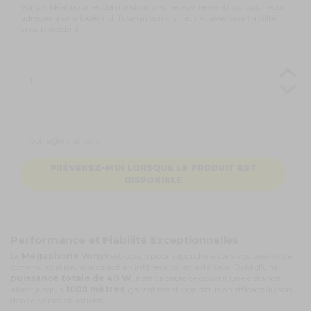
Vonyx. Idéal pour les démonstrations, les événements ou pour vous
adresser à une foule, il diffuse un son clair et net avec une fiabilité
sans précédent.
PRÉVENEZ-MOI LORSQUE LE PRODUIT EST
DISPONIBLE
Performance et Fiabilité Exceptionnelles
Le
Mégaphone Vonyx
est conçu pour répondre à tous vos besoins de
communication, que ce soit en intérieur ou en extérieur. Doté d'une
puissance totale de 40 W
, il est capable de couvrir une distance
allant jusqu'à
1000 mètres
, garantissant une diffusion efficace du son
dans diverses situations.