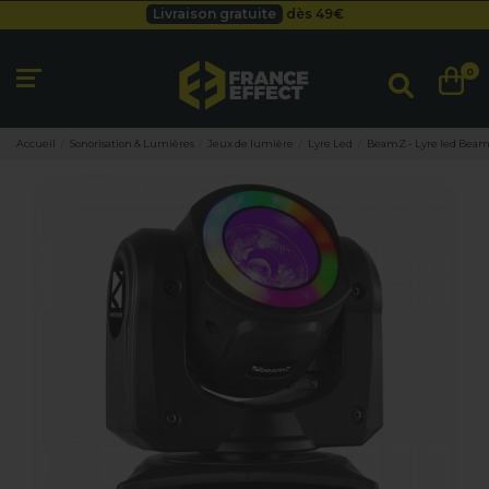
Livraison gratuite
dès 49
€
Besoin d'un devis pro ?
Cliquez ici
Livraison gratuite
dès 49
€
0
Accueil
Sonorisation & Lumières
Jeux de lumière
Lyre Led
BeamZ - Lyre led Beam