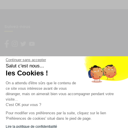
Suivez-nous
Newsletter
Continuer sans accepter
Salut c'est nous...
les Cookies !
Enregistrez vous à la newsletter
Restez à l'actualité sur nos produits et les offres du
On a attendu d'être sûrs que le contenu de
moment
ce site vous intéresse avant de vous
déranger, mais on aimerait bien vous accompagner pendant votre
visite...
C'est OK pour vous ?
NOS SERVICES
Pour modifier vos préférences par la suite, cliquez sur le lien
'Préférences de cookies' situé dans le pied de page.
INFORMATIONS
Lire la politique de confidentialité