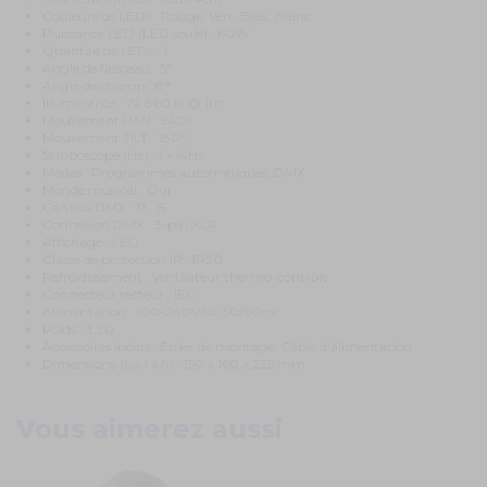
Couleurs de LEDs : Rouge, Vert, Bleu, Blanc
Puissance LED (LED seule) : 60W
Quantité de LEDs : 1
Angle de faisceau : 5°
Angle de champ : 8°
Illuminance : 72.860 lx @ 1m
Mouvement PAN : 540°
Mouvement TILT : 180°
Stroboscope (Hz) : 1 - 14Hz
Modes : Programmes automatiques, DMX
Monde musical : Oui
Canaux DMX : 13, 15
Connexion DMX : 3-pin XLR
Affichage : LED
Classe de protection IP : IP20
Refroidissement
: Ventilateur thermo-contrôlé
Connecteur secteur : IEC
Alimentation : 100-240VAC 50/60Hz
Poids : 3,20
Accessoires inclus : Etrier de montage, Câble d'alimentation
Dimensions (L x l x h) : 150 x 160 x 235 mm
Vous aimerez aussi