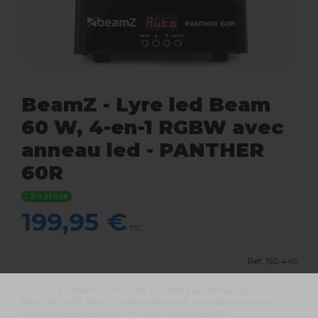
BeamZ - Lyre led Beam
60 W, 4-en-1 RGBW avec
anneau led - PANTHER
60R
En stock
199,95 €
TTC
Ref.
150.445
La Lyre LED Beam 60 W, 4-en-1 RGBW avec anneau LED -
PANTHER 60R Beam Z, allie puissance et polyvalence avec sa
source LED 4en1 (Rouge, Vert, Bleu, Blanc) de 60W.