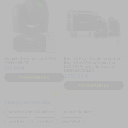
BeamZ - Lyre led spot 45 W -
Beam Z Pro - Set de lyres 4 en 1
Be
PANTHER 40
Beam/Spot/Wsh/Animation
W 
LED 300W avec flightcase -
189,00 €
9
IGNITE300ALED
2 736,00 €
COMMANDEZ
COMMANDEZ
Catégories Associés
Sonorisation & Lumières
Jeux de lumière
Lyre Beam
Lyre Spot
Lyre Wash