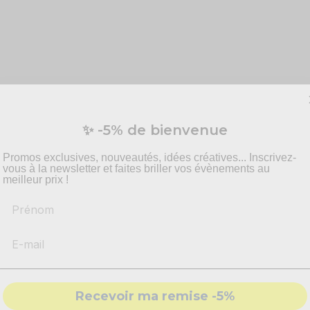
✨ -5% de bienvenue
Promos exclusives, nouveautés, idées créatives... Inscrivez-
vous à la newsletter et faites briller vos évènements au
meilleur prix !
Prénom
choix prisé parmi les joueurs !
grâce à sa sonorité unique, sa taille pratique et sa facilité d'app
pour tous vos
événements musicaux
.
gnon musical préféré pour vous amuser et apprendre la musi
Recevoir ma remise -5%