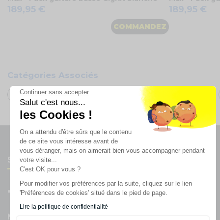
189,95 €
189,95 €
COMMANDEZ
Catégories Associés
Continuer sans accepter
Sonorisation & Lumières
Instruments de musique
Salut c'est nous...
les Cookies !
On a attendu d'être sûrs que le contenu
de ce site vous intéresse avant de
vous déranger, mais on aimerait bien vous accompagner pendant
Suivez-nous
votre visite...
C'est OK pour vous ?
Pour modifier vos préférences par la suite, cliquez sur le lien
'Préférences de cookies' situé dans le pied de page.
Lire la politique de confidentialité
Newsletter