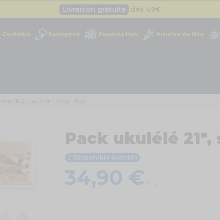
Besoin d'un devis pro ?
Cliquez ici
Livraison gratuite
dès 49
€
Confettis
Fumigène
Poudres Holi
Articles de fête
Besoin d'un devis pro ?
Cliquez ici
Livraison gratuite
dès 49
€
ukulélé 21", set, noir - Ukey - Max
Pack ukulélé 21", 
Disponible bientôt
34,90 €
TTC