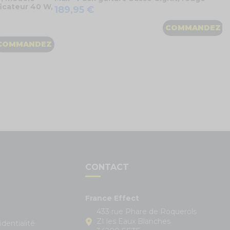
ficateur 40 W,
189,95 €
COMMANDEZ
COMMANDEZ
S
CONTACT
France Effect
433 rue Phare de Roquerols
ZI les Eaux Blanches
identialité