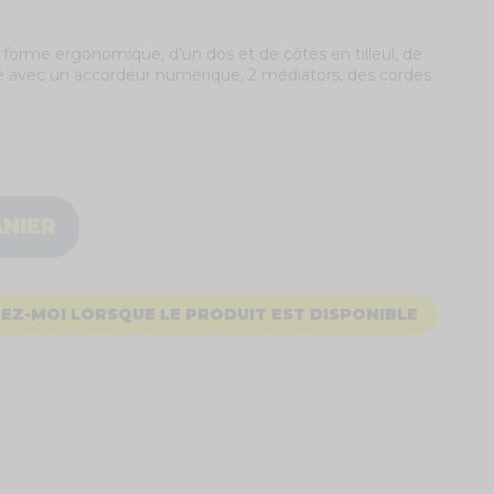
 forme ergonomique, d'un dos et de côtés en tilleul, de
ivré avec un accordeur numérique, 2 médiators, des cordes
ANIER
EZ-MOI LORSQUE LE PRODUIT EST DISPONIBLE