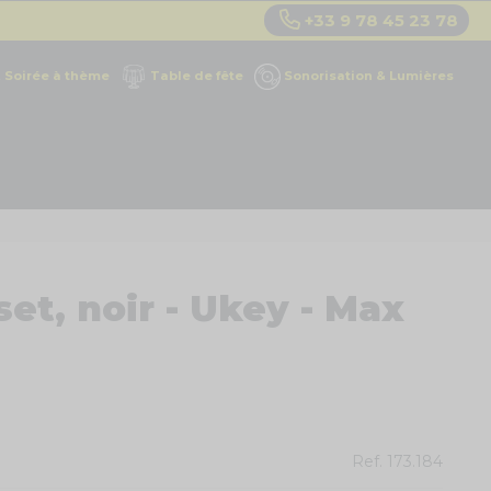
+33 9 78 45 23 78
Soirée à thème
Table de fête
Sonorisation & Lumières
set, noir - Ukey - Max
Ref.
173.184