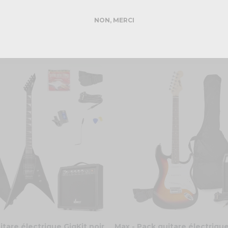
NON, MERCI
itare électrique GigKit noir
Max - Pack guitare électriqu