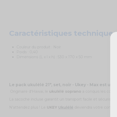
Caractéristiques techniques
Couleur du produit : Noir
Poids
: 0,40
Dimensions (L x l x h) : 530 x 170 x 50 mm
Le pack ukulélé 21", set, noir - Ukey - Max est un 
Originaire d'Hawaï, le
ukulélé soprano
a conquis les cœurs 
La sacoche incluse garantit un transport facile et sécurisé 
N'attendez plus ! Le
UKEY
Ukulélé
deviendra votre compa