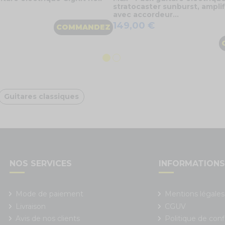
stratocaster sunburst, ampli
avec accordeur...
149,00 €
COMMANDEZ
Guitares classiques
NOS SERVICES
INFORMATION
Mode de paiement
Mentions légales
Livraison
CGUV
Avis de nos clients
Politique de conf