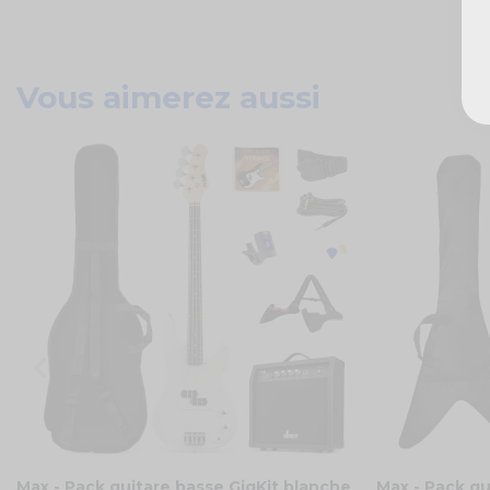
Vous aimerez aussi
Max - Pack guitare basse GigKit blanche
Max - Pack gu