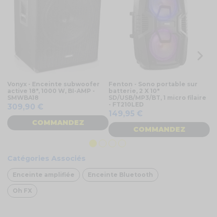
Vonyx - Enceinte subwoofer
Fenton - Sono portable sur
En
active 18", 1000 W, BI-AMP -
batterie, 2 X 10"
av
SMWBA18
SD/USB/MP3/BT, 1 micro filaire
no
- FT210LED
309,90 €
7
149,95 €
COMMANDEZ
COMMANDEZ
Catégories Associés
Enceinte amplifiée
Enceinte Bluetooth
Oh FX