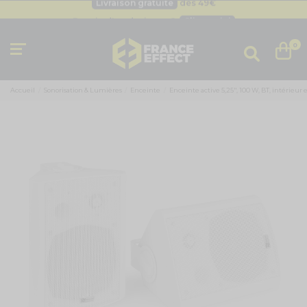
Besoin d'un devis pro ?
Cliquez ici
Livraison gratuite
dès 49
€
0
Accueil
Sonorisation & Lumières
Enceinte
Enceinte active 5,25", 100 W, BT, intérieur 