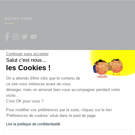
Suivez-nous
Newsletter
Continuer sans accepter
Salut c'est nous...
Enregistrez vous à la newsletter
les Cookies !
Restez à l'actualité sur nos produits et les offres du
On a attendu d'être sûrs que le contenu de
moment
ce site vous intéresse avant de vous
déranger, mais on aimerait bien vous accompagner pendant votre
visite...
C'est OK pour vous ?
NOS SERVICES
Pour modifier vos préférences par la suite, cliquez sur le lien
'Préférences de cookies' situé dans le pied de page.
INFORMATIONS
Lire la politique de confidentialité