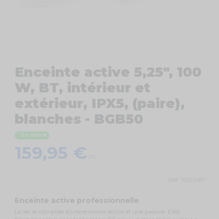
Enceinte active 5,25", 100
W, BT, intérieur et
extérieur, IPX5, (paire),
blanches - BGB50
En stock
159,95 €
TTC
Ref.
100.067
Enceinte active professionnelle
Le set se compose d'une
enceinte active
et une passive. Elles