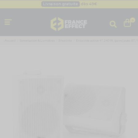
Besoin d'un devis pro ?
Cliquez ici
Livraison gratuite
dès 49
€
0
Accueil
Sonorisation & Lumières
Enceinte
Enceinte active 4", 240 W, (paire) avec BT / 