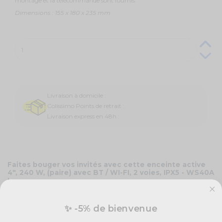
montage et la télécommande sont fournis.
Dimensions : 155 x 180 x 235 mm
Livraison à domicile :
Colissimo Points de retrait :
Livraison express en 48h :
Faites bouger vos invités avec cette enceinte active
4", 240 W, (paire) avec BT / WI-FI, 2 voies, IPX5 - WS40A
!
Dans toutes vos pièces, diffusez vos créations musicales ! Les enceintes
sont vendues par deux. Elles peuvent être dirigées par un smartphone ou
✨ -5% de bienvenue
ordinateur.
Vous pourrez les utiliser avec l'application 4STREAM (Android et iOS).