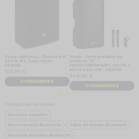
Power dynamics - Enceinte 6",
Vonyx - Sono portable sur
En
300 W, 8 Ω, bois, noire -
batterie, 12"
ac
PDW6B
FM/SD/USB/MP3/BT, 1000W 2
bl
Micro main UHF - VSA700
153,90 €
3
349,90 €
COMMANDEZ
COMMANDEZ
Catégories Associés
Enceinte amplifiée
Micro karaoké Bluetooth
Table de mixage Bluetooth
Enceinte amplifiée Bluetooth