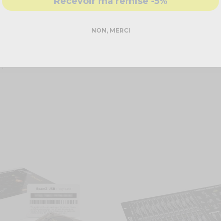
Recevoir ma remise -5%
xtraordinaire contrôleur DMX 384 canaux - DMX384 !
NON, MERCI
nel du spectacle, ou une scène !
de 240 scènes programmables. Pour une utilisation manuelle des
 !