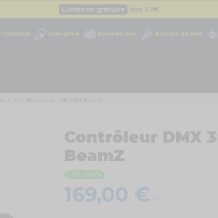
Livraison gratuite
dès 49
€
Besoin d'un devis pro ?
Cliquez ici
Confettis
Fumigène
Poudres Holi
Articles de fête
Livraison gratuite
dès 49
€
ôleur DMX 384 canaux - DMX384 BeamZ
Contrôleur DMX 
BeamZ
En stock
169,00 €
TTC