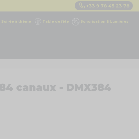
+33 9 78 45 23 78
Soirée à thème
Table de fête
Sonorisation & Lumières
384 canaux - DMX384