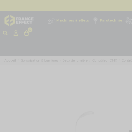
Machines à effets
Pyrotechnie
0
Accueil
Sonorisation & Lumières
Jeux de lumière
Contrôleur DMX
Contr