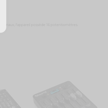
 canaux, l'appareil possède 16 potentiomètres.
C
B
1