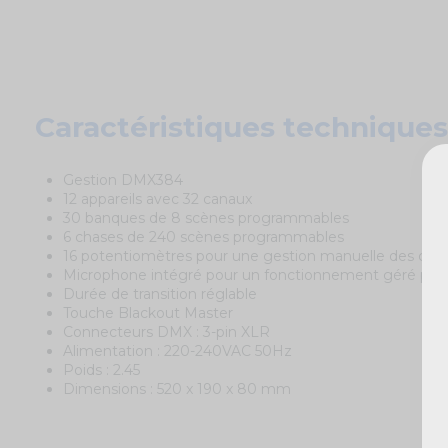
Caractéristiques techniques
Gestion DMX384
12 appareils avec 32 canaux
30 banques de 8 scènes programmables
6 chases de 240 scènes programmables
16 potentiomètres pour une gestion manuelle des can
Microphone intégré pour un fonctionnement géré par 
Durée de transition réglable
Touche Blackout Master
Connecteurs DMX : 3-pin XLR
Alimentation : 220-240VAC 50Hz
Poids : 2.45
Dimensions : 520 x 190 x 80 mm