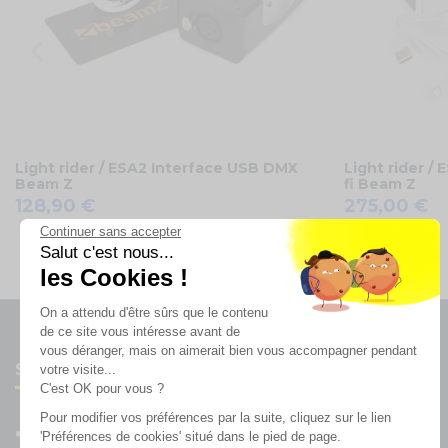
Light rider / ESA2 Interface USB DMX
Light rider /
Beam Z
fi Beam Z
128,90 €
275,00 €
Continuer sans accepter
COMMANDEZ
Salut c'est nous...
les Cookies !
On a attendu d'être sûrs que le contenu
de ce site vous intéresse avant de
vous déranger, mais on aimerait bien vous accompagner pendant
Suivez-nous
votre visite...
C'est OK pour vous ?
Pour modifier vos préférences par la suite, cliquez sur le lien
'Préférences de cookies' situé dans le pied de page.