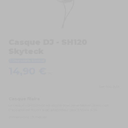
Casque DJ - SH120
Skyteck
Disponible bientôt
14,90 €
TTC
Ref.
100.863
Casque filaire
Le casque - SH120 noir est souple avec serre-tête en simili-cuir.
L'appareil est fourni avec adaptateur jack 3,5/jack 6,35.
Dimensions : 3 mètres