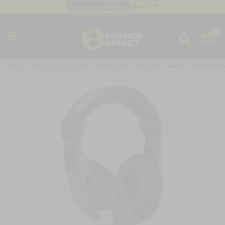
Besoin d'un devis pro ?
Cliquez ici
Livraison gratuite
dès 49
€
0
Accueil
Sonorisation & Lumières
Casque audio
Casque DJ
Casque DJ - SH120 Skytec