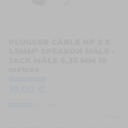
PLUGGER CÂBLE HP 2 X
1.5MM² SPEAKON MÂLE -
JACK MÂLE 6,35 MM 10
mètres
Disponible bientôt
19,00 €
TTC
5
/
5
-
1
avis
Ref.
177.581