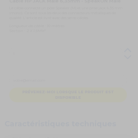
Câble HP JACK Mâle 6,35mm - SpeakON Mâle
Le câble connecte un pôle Speaker (M) et une prise jack 6.35 mm
(mono). Ce sont tous les deux des connecteurs métalliques de
qualité. L'article est livré avec des serre-câbles.
Longueur de câble : 10 mètres
Section :
2 X 1.5MM²
PRÉVENEZ-MOI LORSQUE LE PRODUIT EST
DISPONIBLE
Caractéristiques techniques